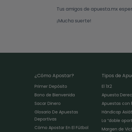
Tus amigos de apuesta.mx espera
¡Mucha suerte!
¿Cómo Apostar?
Tipos de Apu
Primer Depósito
El 1X2
Bono de Bienvenida
Apuesta Dere
Sacar Dinero
Apuestas con 
Glosario De Apuestas
Hándicap Asiát
Deportivas
La “doble opor
Cómo Apostar En El Fútbol
Margen de Vict