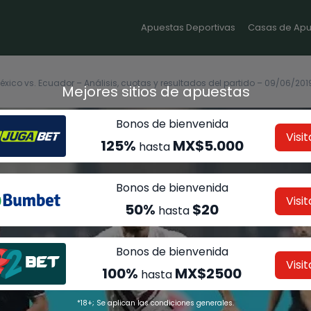
Apuestas Deportivas
Casas de Apu
éxico vs. Ecuador – Análisis, cuotas y resultados del partido – 09/06/201
Mejores sitios de apuestas
Bonos de bienvenida
Visit
125%
MX$5.000
hasta
Bonos de bienvenida
Visit
50%
$20
hasta
Bonos de bienvenida
Visit
100%
MX$2500
hasta
*18+; Se aplican las condiciones generales.