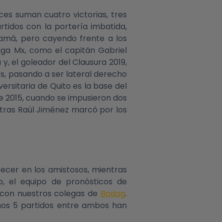
s suman cuatro victorias, tres
rtidos con la portería imbatida,
amá, pero cayendo frente a los
iga Mx, como el capitán Gabriel
y, el goleador del Clausura 2019,
s, pasando a ser lateral derecho
rsitaria de Quito es la base del
e 2015, cuando se impusieron dos
ntras Raúl Jiménez marcó por los
recer en los amistosos, mientras
, el equipo de pronósticos de
0 con nuestros colegas de
Bodog
.
imos 5 partidos entre ambos han