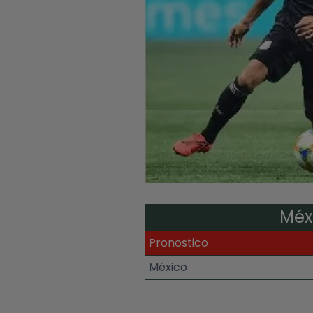
Méx
Pronostico
México