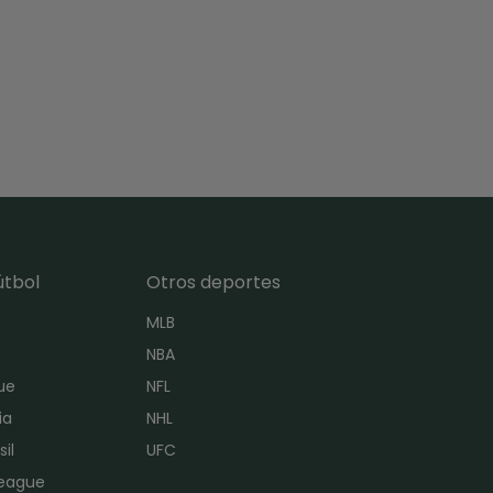
útbol
Otros deportes
MLB
NBA
ue
NFL
ia
NHL
sil
UFC
eague