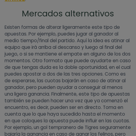
Mercados alternativos
Existen formas de alterar ligeramente este tipo de
apuestas. Por ejemplo, puedes jugar al ganador al
medio tiempo/final del partido. Aquí la idea es atinar al
equipo que irá arriba al descanso y luego al final del
juego, o si se mantiene el empate en alguno de los dos
momentos. Otro formato que puede ayudarte en caso
de que tengas duda es la doble oportunidad, en el cual
puedes apostar a dos de las tres opciones. Como es
de esperarse, las cuotas bajarán en caso de atinar al
ganador, pero pueden ayudar a conseguir al menos
una ligera ganancia. Finalmente, este tipo de apuestas
también se pueden hacer una vez que ya comenzó el
encuentro, es decir, pueden ser en directo. Toma en
cuenta que lo que haya sucedido hasta el momento
en que coloques la apuesta puede influir en las cuotas.
Por ejemplo, un gol tempranero de Tigres seguramente
bajaría la ganancia en caso de ganar los felinos, pero