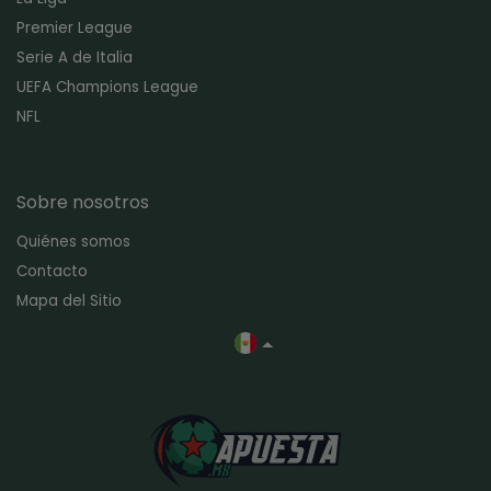
Premier League
Serie A de Italia
UEFA Champions League
NFL
Sobre nosotros
Quiénes somos
Contacto
Mapa del Sitio