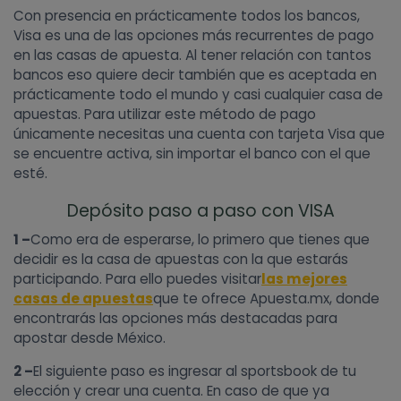
Con presencia en prácticamente todos los bancos,
Visa es una de las opciones más recurrentes de pago
en las casas de apuesta. Al tener relación con tantos
bancos eso quiere decir también que es aceptada en
prácticamente todo el mundo y casi cualquier casa de
apuestas. Para utilizar este método de pago
únicamente necesitas una cuenta con tarjeta Visa que
se encuentre activa, sin importar el banco con el que
esté.
Depósito paso a paso con VISA
1 –
Como era de esperarse, lo primero que tienes que
decidir es la casa de apuestas con la que estarás
participando. Para ello puedes visitar
las mejores
casas de apuestas
que te ofrece Apuesta.mx, donde
encontrarás las opciones más destacadas para
apostar desde México.
2 –
El siguiente paso es ingresar al sportsbook de tu
elección y crear una cuenta. En caso de que ya