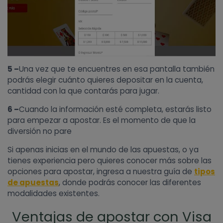
5 –
Una vez que te encuentres en esa pantalla también
podrás elegir cuánto quieres depositar en la cuenta,
cantidad con la que contarás para jugar.
6 –
Cuando la información esté completa, estarás listo
para empezar a apostar. Es el momento de que la
diversión no pare
Si apenas inicias en el mundo de las apuestas, o ya
tienes experiencia pero quieres conocer más sobre las
opciones para apostar, ingresa a nuestra guía de
tipos
de apuestas
, donde podrás conocer las diferentes
modalidades existentes.
Ventajas de apostar con Visa