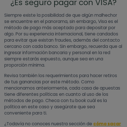
¿Es seguro pagar con VISA?
Siempre existe la posibilidad de que algún malhechor
se encuentre en el panorama, sin embargo, Visa es el
método de pago más aceptado para depositar por
algo. Por su experiencia internacional, tiene candados
para evitar que existan fraudes, además del contacto
cercano con cada banco. Sin embargo, recuerda que al
ingresar información bancaria y personal en la red
siempre estarás expuesto, aunque sea en una
proporción mínima.
Revisa también los requerimientos para hacer retiros
de tus ganancias por este método. Como
mencionamos anteriormente, cada casa de apuestas
tiene diferentes políticas en cuanto al uso de los
métodos de pago. Checa con tu book cuál es la
política en este caso y asegúrate que sea
conveniente para ti.
¿Todavía no conoces nuestra sección de
cómo sacar