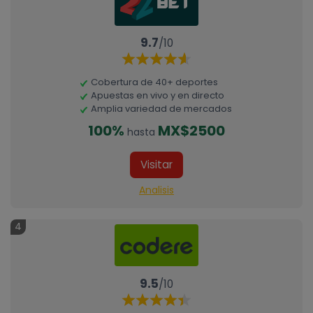
9.7
/10
Cobertura de 40+ deportes
Apuestas en vivo y en directo
Amplia variedad de mercados
100%
MX$2500
hasta
Visitar
Analisis
4
9.5
/10