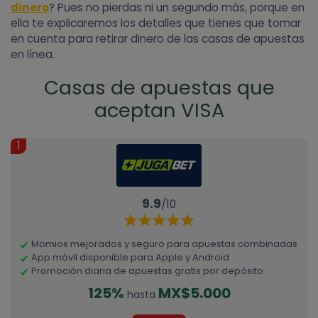
dinero
? Pues no pierdas ni un segundo más, porque en
ella te explicaremos los detalles que tienes que tomar
en cuenta para retirar dinero de las casas de apuestas
en línea.
Casas de apuestas que
aceptan VISA
1
9.9
/10
Momios mejorados y seguro para apuestas combinadas
App móvil disponible para Apple y Android
Promoción diaria de apuestas gratis por depósito
125%
MX$5.000
hasta