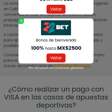
La compañía de servicios financieros tiene sus orígenes
en California en 1970, y desde entonces se ha
Visitar
convertida en líder en tarjetas de crédito, débito,
prepago, regalo y monedero, y además es de carácter
3
internacional, lo que permite abrir más puertas.
A continuación te explicaremos los pasos necesarios
Bonos de bienvenida
para apostar utilizando este método, sus ventajas y
posibilidades en el mundo de las apuestas.
100%
MX$2500
hasta
Conoce las diferentes opciones que tienes a la mano
Visitar
para realizar depósitos en las casas de apuesta a
través de nuestra guía de
métodos de pago
.
*18+; Se aplican las condiciones generales.
¿Cómo realizar un pago con
VISA en las casas de apuestas
deportivas?