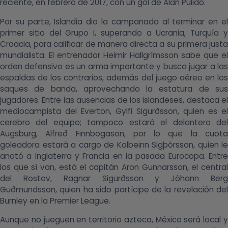
reciente, en febrero de 2017, con un gol de Alan Pulido.
Por su parte, Islandia dio la campanada al terminar en el
primer sitio del Grupo I, superando a Ucrania, Turquía y
Croacia, para calificar de manera directa a su primera justa
mundialista. El entrenador Heimir Hallgrímsson sabe que el
orden defensivo es un arma importante y busca jugar a las
espaldas de los contrarios, además del juego aéreo en los
saques de banda, aprovechando la estatura de sus
jugadores. Entre las ausencias de los islandeses, destaca el
mediocampista del Everton, Gylfi Sigurðsson, quien es el
cerebro del equipo; tampoco estará el delantero del
Augsburg, Alfreð Finnbogason, por lo que la cuota
goleadora estará a cargo de Kolbeinn Sigþórsson, quien le
anotó a Inglaterra y Francia en la pasada Eurocopa. Entre
los que sí van, está el capitán Aron Gunnarsson, el central
del Rostov, Ragnar Sigurðsson y Jóhann Berg
Guðmundsson, quien ha sido partícipe de la revelación del
Burnley en la Premier League.
Aunque no jueguen en territorio azteca, México será local y