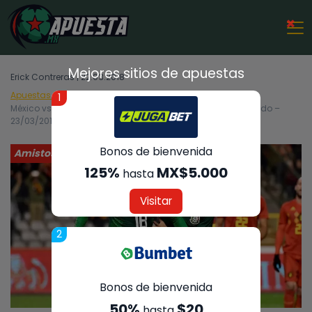
×
Mejores sitios de apuestas
Erick Contreras | 22.03.2018
Apuestas Deportivas
Amistosos
1
México vs. Islandia – Análisis, cuotas y resultados del partido –
23/03/2018
Bonos de bienvenida
Amistosos
125%
MX$5.000
hasta
Visitar
2
Bonos de bienvenida
50%
$20
hasta