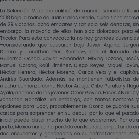
La Selección Mexicana calificó de manera sencilla a Rusia
2018 bajo la mano de Juan Carlos Osorio, quien tiene marca
de 29 victorias, ocho empates y tan solo seis derrotas, sin
embargo, la mayoría de ellas han sido dolorosas para el
Tricolor. Para esta convocatoria no hay grandes ausencias
–considerando que causaron baja Javier Aquino, Jürgen
Damm y Jonathan Dos Santos–, con el llamado de
Guillermo Ochoa, Javier Hernández, Hirving Lozano, Jesús
Manuel Corona, Raúl Jiménez, Diego Reyes, Miguel Layún,
Héctor Herrera, Héctor Moreno, Carlos Vela y el capitán,
Andrés Guardado. Además, se mantienen futbolistas de
mucha confianza como Néstor Araujo, Oribe Peralta y Hugo
Ayala, además de los jóvenes Omar Govea, Edson Álvarez y
Jonathan González. Sin embargo, con tantos nombres y
opciones para jugar, probablemente Osorio se guarde sus
cartas para sorprender en su debut, por lo que el parado
inicial puede distar mucho de lo que esperamos. Por otra
parte, México nunca ha perdido con Islandia, empatando en
dos encuentros y ganándoles en su enfrentamiento más