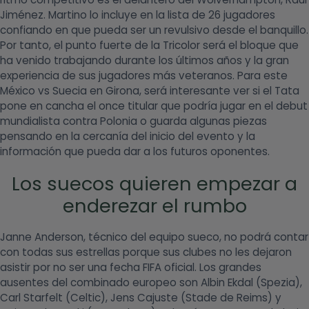
Jiménez. Martino lo incluye en la lista de 26 jugadores
confiando en que pueda ser un revulsivo desde el banquillo.
Por tanto, el punto fuerte de la Tricolor será el bloque que
ha venido trabajando durante los últimos años y la gran
experiencia de sus jugadores más veteranos. Para este
México vs Suecia en Girona, será interesante ver si el Tata
pone en cancha el once titular que podría jugar en el debut
mundialista contra Polonia o guarda algunas piezas
pensando en la cercanía del inicio del evento y la
información que pueda dar a los futuros oponentes.
Los suecos quieren empezar a
enderezar el rumbo
Janne Anderson, técnico del equipo sueco, no podrá contar
con todas sus estrellas porque sus clubes no les dejaron
asistir por no ser una fecha FIFA oficial. Los grandes
ausentes del combinado europeo son Albin Ekdal (Spezia),
Carl Starfelt (Celtic), Jens Cajuste (Stade de Reims) y