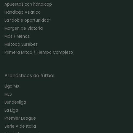
Apuestas con hándicap
Hándicap Asiático
La “doble oportunidad”
Margen de Victoria
Más / Menos
Método Surebet
Primera Mitad / Tiempo Completo
Pronósticos de fútbol
Liga MX
MLS
Bundesliga
La Liga
Premier League
Serie A de Italia