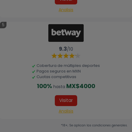
Analisis
5
9.3
/10
Cobertura de múltiples deportes
Pagos seguros en MXN
Cuotas competitivas
100%
MX$4000
hasta
Visitar
Analisis
*18+; Se aplican las condiciones generales.