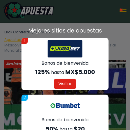
×
Mejores sitios de apuestas
Erick Contreras | 13.11.2025
Apuestas Deportivas
Amistosos
1
México vs Uruguay: Momios para duelo amistoso con miras al
Mundial 2026
Bonos de bienvenida
Amistosos
125%
MX$5.000
hasta
Visitar
2
Bonos de bienvenida
50%
$20
hasta