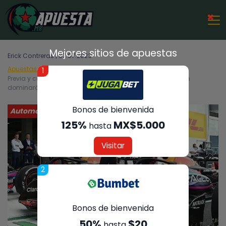
×
Mejores sitios de apuestas
Erick Contreras | 07.07.2023
Apuestas Deportivas
Automovilismo
1
Previa y cuotas en el GP de Gran Bretaña 2023: ¿Verstappen
dominará?
Bonos de bienvenida
Automovilismo
125%
MX$5.000
hasta
Visitar
2
Bonos de bienvenida
50%
$20
hasta