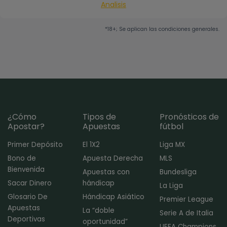
Analisis
*18+; Se aplican las condiciones generales.
¿Cómo
Tipos de
Pronósticos de
Apostar?
Apuestas
fútbol
Primer Depósito
El 1X2
Liga MX
Bono de
Apuesta Derecha
MLS
Bienvenida
Apuestas con
Bundesliga
Sacar Dinero
hándicap
La Liga
Glosario De
Hándicap Asiático
Premier League
Apuestas
La “doble
Serie A de Italia
Deportivas
oportunidad”
UEFA Champions