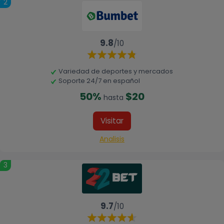
2
9.8
/10
Variedad de deportes y mercados
Soporte 24/7 en español
50%
$20
hasta
Visitar
Analisis
3
9.7
/10