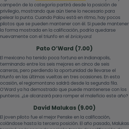
campeón de la categoría partirá desde la posición de
privilegio, mostrando que aún tiene lo necesario para
pelear la punta. Cuando Palou está en ritmo, hay pocos
pilotos que se pueden mantener con él. Si puede mantener
la forma mostrada en la calificación, podría quedarse
nuevamente con el triunfo en el
brickyard
.
Pato O’Ward (7.00)
El mexicano ha tenido poca fortuna en Indianapolis,
terminando entre los seis mejores en cinco de seis
carreras, pero perdiendo la oportunidad de llevarse el
triunfo en las últimas vueltas en tres ocasiones. En esta
ocasión, el regiomontano saldrá desde la segunda fila.
O’Ward ya ha demostrado que puede mantenerse con los
punteros. ¿Le alcanzará para romper el maleficio este año?
David Malukas (9.00)
El joven piloto fue el mejor Penske en la calificación,
colándose hasta la tercera posición. El año pasado, Malukas