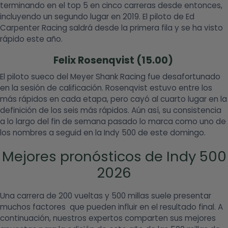
terminando en el top 5 en cinco carreras desde entonces,
incluyendo un segundo lugar en 2019. El piloto de Ed
Carpenter Racing saldrá desde la primera fila y se ha visto
rápido este año.
Felix Rosenqvist
(15.00)
El piloto sueco del Meyer Shank Racing fue desafortunado
en la sesión de calificación. Rosenqvist estuvo entre los
más rápidos en cada etapa, pero cayó al cuarto lugar en la
definición de los seis más rápidos. Aún así, su consistencia
a lo largo del fin de semana pasado lo marca como uno de
los nombres a seguid en la Indy 500 de este domingo.
Mejores pronósticos de Indy 500
2026
Una carrera de 200 vueltas y 500 millas suele presentar
muchos factores que pueden influir en el resultado final. A
continuación, nuestros expertos comparten sus mejores