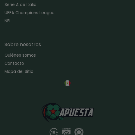
Serie A de Italia
UEFA Champions League
NFL
Sobre nosotros
Quiénes somos
Contacto
Mapa del Sitio