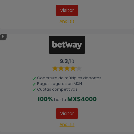
Visitar
Analisis
5
9.3
/10
Cobertura de múltiples deportes
Pagos seguros en MXN
Cuotas competitivas
100%
MX$4000
hasta
Visitar
Analisis