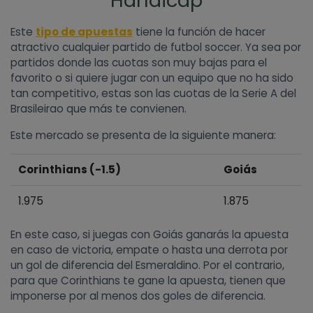
Hándicap
Este
tipo de apuestas
tiene la función de hacer
atractivo cualquier partido de futbol soccer. Ya sea por
partidos donde las cuotas son muy bajas para el
favorito o si quiere jugar con un equipo que no ha sido
tan competitivo, estas son las cuotas de la Serie A del
Brasileirao que más te convienen.
Este mercado se presenta de la siguiente manera:
Corinthians (-1.5)
Goiás
1.975
1.875
En este caso, si juegas con Goiás ganarás la apuesta
en caso de victoria, empate o hasta una derrota por
un gol de diferencia del Esmeraldino. Por el contrario,
para que Corinthians te gane la apuesta, tienen que
imponerse por al menos dos goles de diferencia.