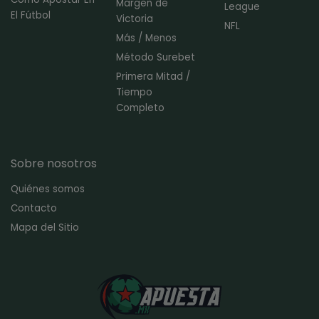
Margen de
League
El Fútbol
Victoria
NFL
Más / Menos
Método Surebet
Primera Mitad /
Tiempo
Completo
Sobre nosotros
Quiénes somos
Contacto
Mapa del Sitio