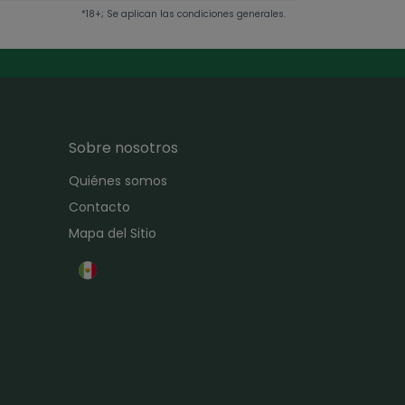
*18+; Se aplican las condiciones generales.
Sobre nosotros
Quiénes somos
Contacto
Mapa del Sitio