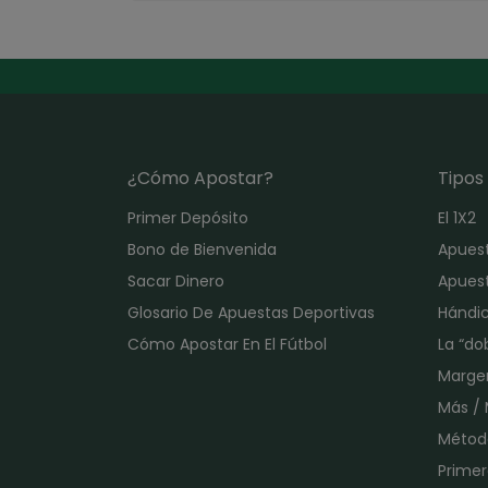
¿Cómo Apostar?
Tipos
Primer Depósito
El 1X2
Bono de Bienvenida
Apues
Sacar Dinero
Apues
Glosario De Apuestas Deportivas
Hándic
Cómo Apostar En El Fútbol
La “do
Margen
Más /
Métod
Prime