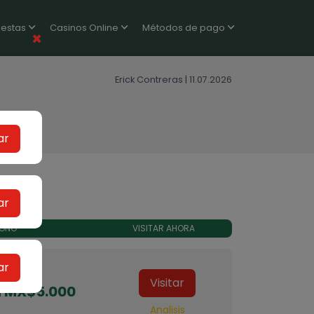
estas
Casinos Online
Métodos de pago
×
Erick Contreras | 11.07.2026
ar
rasil
ar
ONO
VISITAR AHORA
ar
Visitar
MX$5.000
a
Analisis