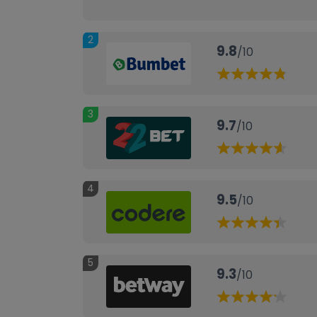
2
9.8
/10
3
9.7
/10
4
9.5
/10
5
9.3
/10