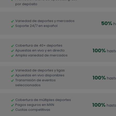
por depósito
Variedad de deportes y mercados
50%
h
Soporte 24/7 en español
Cobertura de 40+ deportes
100%
Apuestas en vivo y en directo
hast
Amplia variedad de mercados
Variedad de deportes y ligas
Apuestas en vivo disponibles
100%
hast
Transmisión de eventos
seleccionados
Cobertura de múltiples deportes
100%
Pagos seguros en MXN
hast
Cuotas competitivas