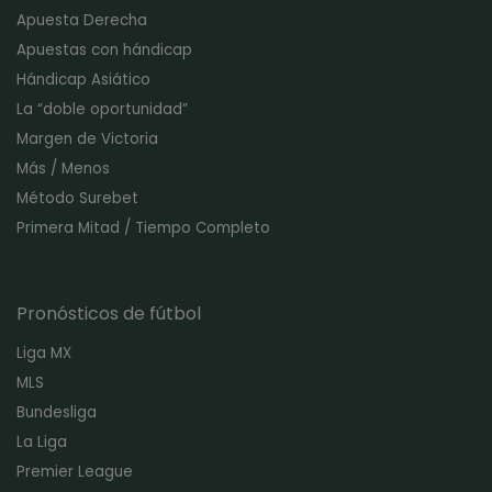
Apuesta Derecha
Apuestas con hándicap
Hándicap Asiático
La “doble oportunidad”
Margen de Victoria
Más / Menos
Método Surebet
Primera Mitad / Tiempo Completo
Pronósticos de fútbol
Liga MX
MLS
Bundesliga
La Liga
Premier League