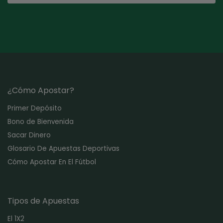
¿Cómo Apostar?
Primer Depósito
Bono de Bienvenida
Sacar Dinero
Glosario De Apuestas Deportivas
Cómo Apostar En El Fútbol
Tipos de Apuestas
El 1X2