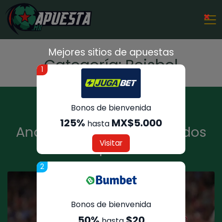
×
Mejores sitios de apuestas
Categoría:
Beisbol
1
Bonos de bienvenida
125%
MX$5.000
hasta
Análisis, cuotas y resultados
Visitar
del partido
2
Bonos de bienvenida
50%
$20
hasta