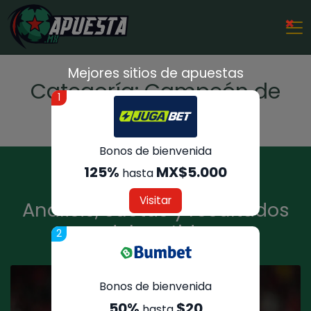
×
Mejores sitios de apuestas
Categoría:
Campeón de
1
Campeones
Bonos de bienvenida
125%
MX$5.000
hasta
Visitar
Análisis, cuotas y resultados
del partido
2
Bonos de bienvenida
50%
$20
hasta