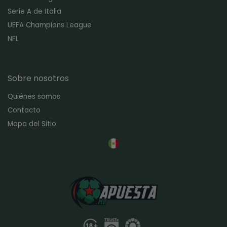
Serie A de Italia
UEFA Champions League
NFL
Sobre nosotros
Quiénes somos
Contacto
Mapa del Sitio