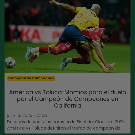
Campeón de Campeones
América vs Toluca: Momios para el duelo
por el Campeón de Campeones en
California
julio 18, 2025 - Allan
Después de verse las caras en la Final del Clausura 2025,
América vs Toluca definirán el trofeo de campeón de...