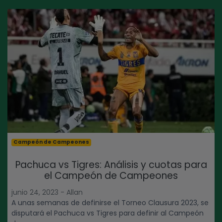
Campeón de Campeones
Pachuca vs Tigres: Análisis y cuotas para
el Campeón de Campeones
junio 24, 2023 - Allan
A unas semanas de definirse el Torneo Clausura 2023, se
disputará el Pachuca vs Tigres para definir al Campeón