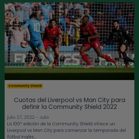
Community Shield
Cuotas del Liverpool vs Man City para
definir la Community Shield 2022
julio 27, 2022 - Julio
La 100ª edición de la Community Shield ofrece un
Liverpool vs Man City para comenzar la temporada del
fútbol inglés...