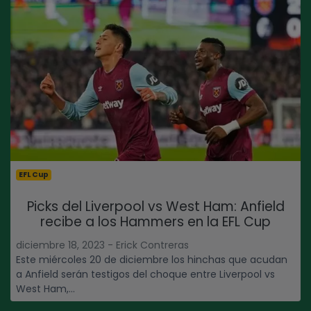
EFL Cup
Picks del Liverpool vs West Ham: Anfield
recibe a los Hammers en la EFL Cup
diciembre 18, 2023 - Erick Contreras
Este miércoles 20 de diciembre los hinchas que acudan
a Anfield serán testigos del choque entre Liverpool vs
West Ham,...