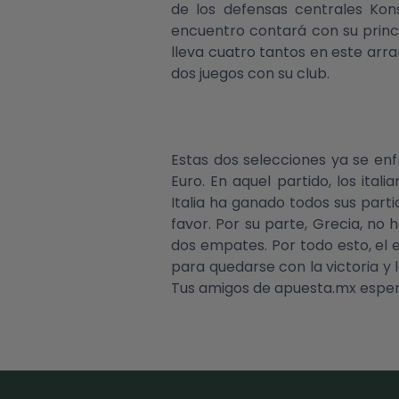
de los defensas centrales Kons
encuentro contará con su princip
lleva cuatro tantos en este arr
dos juegos con su club.
Estas dos selecciones ya se enfr
Euro. En aquel partido, los it
Italia ha ganado todos sus part
favor. Por su parte, Grecia, no 
dos empates. Por todo esto, el 
para quedarse con la victoria y
Tus amigos de apuesta.mx espera