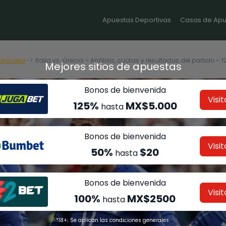
Apuestas Deportivas
Casas de Apu
Eurocopa
Italia vs. Grecia – Análisis, cuotas y resultados del partido – 
Mejores sitios de apuestas
Bonos de bienvenida
Visit
125%
MX$5.000
hasta
Bonos de bienvenida
Visit
50%
$20
hasta
Bonos de bienvenida
Visit
100%
MX$2500
hasta
*18+; Se aplican las condiciones generales.