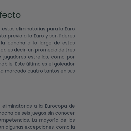
fecto
estas eliminatorias para la Euro
a previa a la Euro y son líderes
 la cancha a lo largo de estas
vor, es decir, un promedio de tres
 jugadores estrellas, como por
obile. Este último es el goleador
 ha marcado cuatro tantos en sus
s eliminatorias a la Eurocopa de
racha de seis juegos sin conocer
ompetencias. La mayoría de los
sten algunas excepciones, como la