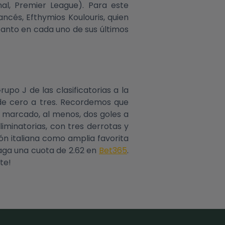
nal, Premier League). Para este
ncés, Efthymios Koulouris, quien
tanto en cada uno de sus últimos
po J de las clasificatorias a la
 de cero a tres. Recordemos que
a marcado, al menos, dos goles a
liminatorias, con tres derrotas y
ón italiana como amplia favorita
paga una cuota de 2.62 en
Bet365
.
te!