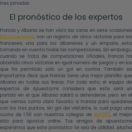
tres jornadas.
El pronóstico de los expertos
Francia y Albania se han visto las caras en siete ocasiones
históricamente
, con un registro de cinco victorias para los
franceses, una para los albaneses y un empate, esto
tomando en cuenta todas las competiciones. Sin embargo,
cuando se trata de competiciones oficiales, Francia ha
obtenido cinco victorias en igual número de juegos y en los
que ha permitido solo un gol en contra. También es
importante decir que Francia tiene una mejor plantilla que
Albania en todas sus líneas. Por todo esto, el equipo de
expertos de Apuesta.mx considera que este será un
partido en el que Albania saldrá a defenderse, pero en el
que vemos como claro favorito a Francia para quedarse
con los tres puntos, sin gol del visitante, lo cual paga una
cuota de 1.50 con nuestros colegas de
Bet365
, el mejo
sitio para apostar online. Tus amigos de apuesta.mx
esperamos que este pronóstico te sea de utilidad. ¡Mucha