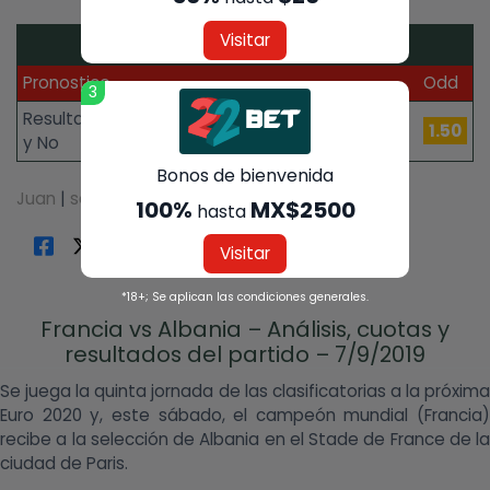
Francia vs Albania
Visitar
Pronostico
Odd
3
Resultado / Ambos equipos anotarán - Francia
1.50
y No
Bonos de bienvenida
Juan
|
septiembre 6, 2019
100%
MX$2500
hasta
Visitar
*18+; Se aplican las condiciones generales.
Francia vs Albania – Análisis, cuotas y
resultados del partido – 7/9/2019
Se juega la quinta jornada de las clasificatorias a la próxima
Euro 2020 y, este sábado, el campeón mundial (Francia)
recibe a la selección de Albania en el Stade de France de la
ciudad de Paris.