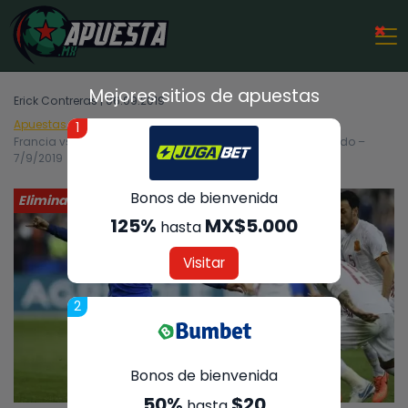
×
Mejores sitios de apuestas
Erick Contreras | 06.09.2019
Apuestas Deportivas
Eliminatorias UEFA
1
Francia vs Albania – Análisis, cuotas y resultados del partido –
7/9/2019
Bonos de bienvenida
Eliminatorias UEFA
125%
MX$5.000
hasta
Visitar
2
Bonos de bienvenida
50%
$20
hasta