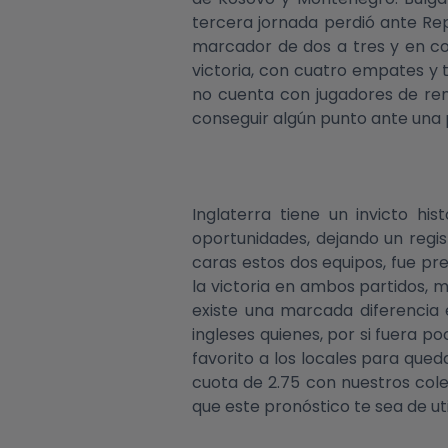
tercera jornada perdió ante Rep
marcador de dos a tres y en cond
victoria, con cuatro empates y 
no cuenta con jugadores de ren
conseguir algún punto ante una 
Inglaterra tiene un invicto h
oportunidades, dejando un regist
caras estos dos equipos, fue pr
la victoria en ambos partidos, m
existe una marcada diferencia 
ingleses quienes, por si fuera p
favorito a los locales para que
cuota de 2.75 con nuestros col
que este pronóstico te sea de ut