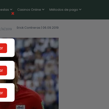
estas
Casinos Online
Métodos de pago
×
Erick Contreras | 06.09.2019
 7/9/2019
ar
ar
ar