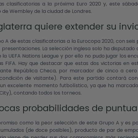
s clasificatorias a la próxima Euro 2020 y, este sábado
o de Wembley de la ciudad de Londres.
glaterra quiere extender su invi
o A de estas clasificatorias a la Eurocopa 2020, con sei
e presentaciones. La selección inglesa solo ha disputado
e la UEFA Nations League y por ello no pudo jugar los enc
s FIFA. Hay que destacar que estas dos victorias en e
ante República Checa, por marcador de cinco a cero 
ndición de visitante). Para este partido contará con 
n un excelente momento futbolístico, ya que ha marcado 
City), contando todos los torneos.
pocas probabilidades de puntuar
romiso como la peor selección de este Grupo A y es por
acumulados (de doce posibles), producto de par de empat
ia viene de perder sus dos compromisos más recientes p