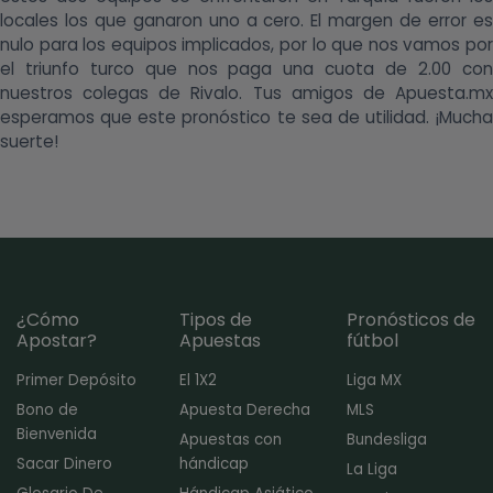
locales los que ganaron uno a cero. El margen de error es
nulo para los equipos implicados, por lo que nos vamos por
el triunfo turco que nos paga una cuota de 2.00 con
nuestros colegas de Rivalo. Tus amigos de Apuesta.mx
esperamos que este pronóstico te sea de utilidad. ¡Mucha
suerte!
¿Cómo
Tipos de
Pronósticos de
Apostar?
Apuestas
fútbol
Primer Depósito
El 1X2
Liga MX
Bono de
Apuesta Derecha
MLS
Bienvenida
Apuestas con
Bundesliga
Sacar Dinero
hándicap
La Liga