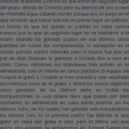
clasificar al Mundial. El hecho es que están en segundo lugar
del grupo detrás de Croacia, pero su derrota de uno a cero
en Finlandia sigue calando hondo porque era un juego en el
que tendrían que haber saltado en primer lugar en solitario.
Lo bueno es que les queda un partido en casa contra
Kosovo, por lo que un segundo lugar se ve bastante a la
mano. Islandia ha ganado cuatro de sus últimos cinco
partidos en todas las competencias, la excepción es el
citado partido contra Finlandia, pero lo bueno fue que un
par de días después le ganaron a Ucrania dos a cero en
casa. Como visitantes los islandeses han sufrido en la
eliminatoria, con un triunfo en cinco partidos. El equipo de
Turquía le ganó a Croacia el mes pasado y ese resultado
los mantuvo vivos en el grupo, y ahora los turcos registran
cinco ganados de los últimos siete en todas las
competiciones, lo cual quiere decir que pasan por bien
momento. En eliminatoria en casa están invictos en los
últimos ocho, de los cuales han ganado seis incluyéndolos
los últimos tres. En la primera vuelta fue Islandia el que
ganó en casa dos goles a cero, pero la última vez que
estos dos equipos se enfrentaron en Turquía fueron los