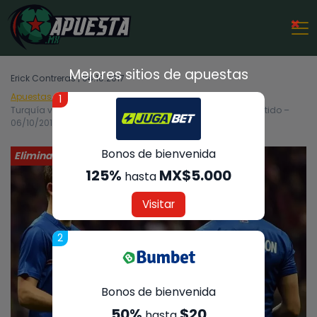
×
Mejores sitios de apuestas
Erick Contreras | 04.10.2017
Apuestas Deportivas
Eliminatorias UEFA
1
Turquía vs. Islandia – Análisis, cuotas y resultados del partido –
06/10/2017
Bonos de bienvenida
Eliminatorias UEFA
125%
MX$5.000
hasta
Visitar
2
Bonos de bienvenida
50%
$20
hasta