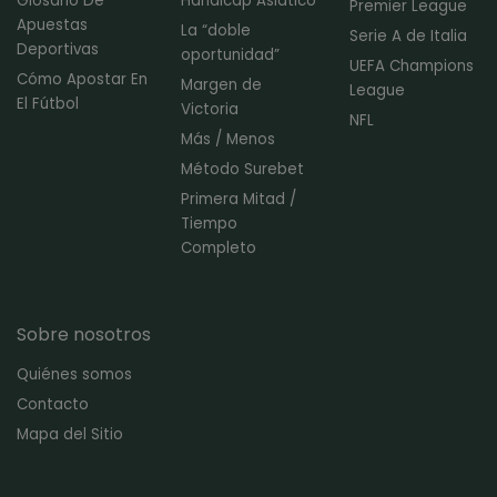
Glosario De
Hándicap Asiático
Premier League
Apuestas
La “doble
Serie A de Italia
Deportivas
oportunidad”
UEFA Champions
Cómo Apostar En
Margen de
League
El Fútbol
Victoria
NFL
Más / Menos
Método Surebet
Primera Mitad /
Tiempo
Completo
Sobre nosotros
Quiénes somos
Contacto
Mapa del Sitio