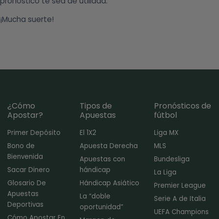
pronóstico te sea de utilidad.
¡Mucha suerte!
¿Cómo
Tipos de
Pronósticos de
Apostar?
Apuestas
fútbol
Primer Depósito
El 1X2
Liga MX
Bono de
Apuesta Derecha
MLS
Bienvenida
Apuestas con
Bundesliga
Sacar Dinero
hándicap
La Liga
Glosario De
Hándicap Asiático
Premier League
Apuestas
La “doble
Serie A de Italia
Deportivas
oportunidad”
UEFA Champions
Cómo Apostar En