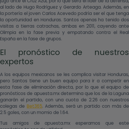
jugó ante el Cruz Azul, por lo que será el líder de la defensa,
al lado de Hugo Rodríguez y Gerardo Arteaga. Además, en
la portería el joven Carlos Acevedo podría ser el que tenga
la oportunidad en Honduras. Santos apenas ha tenido dos
visitas a tierras catrachas, ambas en 2011, cayendo ante
Olimpia en la fase previa y empatando contra el Real
España en la fase de grupos.
El pronóstico de nuestros
expertos
A los equipos mexicanos se les complica visitar Honduras,
pero Santos tiene un buen equipo para ir a competir en
esta fase de eliminación directa, por lo que el equipo de
pronósticos de apuesta.mx determina que los de la Laguna
ganarán el partido, con una cuota de 2.26 con nuestros
colegas de
Bet365
. Además, será un partido con más d
2.5 goles, con un momio de 1.64.
Tus amigos de apuesta.mx esperamos que este