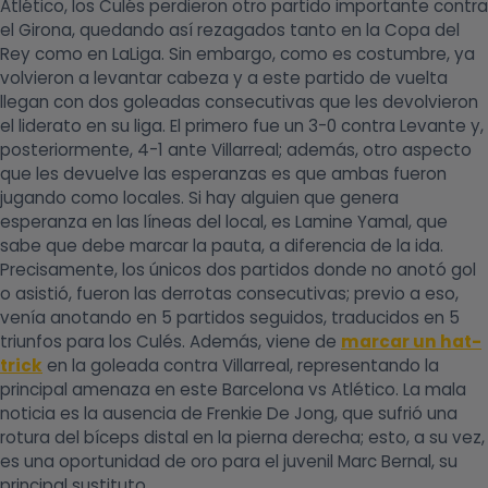
Atlético, los Culés perdieron otro partido importante contra
el Girona, quedando así rezagados tanto en la Copa del
Rey como en LaLiga. Sin embargo, como es costumbre, ya
volvieron a levantar cabeza y a este partido de vuelta
llegan con dos goleadas consecutivas que les devolvieron
el liderato en su liga. El primero fue un 3-0 contra Levante y,
posteriormente, 4-1 ante Villarreal; además, otro aspecto
que les devuelve las esperanzas es que ambas fueron
jugando como locales. Si hay alguien que genera
esperanza en las líneas del local, es Lamine Yamal, que
sabe que debe marcar la pauta, a diferencia de la ida.
Precisamente, los únicos dos partidos donde no anotó gol
o asistió, fueron las derrotas consecutivas; previo a eso,
venía anotando en 5 partidos seguidos, traducidos en 5
triunfos para los Culés. Además, viene de
marcar un hat-
trick
en la goleada contra Villarreal, representando la
principal amenaza en este Barcelona vs Atlético. La mala
noticia es la ausencia de Frenkie De Jong, que sufrió una
rotura del bíceps distal en la pierna derecha; esto, a su vez,
es una oportunidad de oro para el juvenil Marc Bernal, su
principal sustituto.