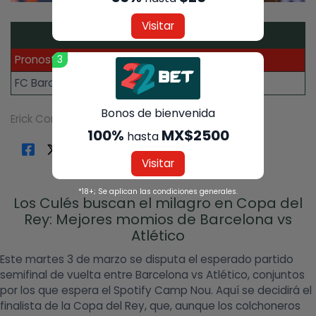
Visitar
Barcelona vs Atlético
3
Pronostico
Odd
FC Barcelona
1.54
Bonos de bienvenida
Erick Contreras
|
marzo 1, 2026
100%
MX$2500
hasta
Visitar
*18+; Se aplican las condiciones generales.
Los Culés buscan el milagro en Copa del
Rey: Mejores momios de Barcelona vs
Atlético
Este martes 3 de marzo se disputa el esperado partido
semifinal de vuelta entre Barcelona vs Atlético, conjuntos
por los que espera el Spotify Camp Nou. Aquí se decidirá el
finalista de la Copa del Rey, que, aunque los colchoneros