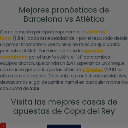
Mejores pronósticos de
Barcelona vs Atlético
Como apuesta principal proponemos la
victoria
local
(
1.54
), dada la necesidad de ir por el resultado desde
un primer momento y cierto nivel de relación que podría
presentar el Aleti. También destaca la
apuesta
combinada
por el triunfo culé y el “sí” para ambos
equipos anotan, que brinda un
2.41
. Esperamos un choque
con mucho gol, por lo que las altas de
3.5 goles
(
1.70
) es
otro momio atractivo. En cuanto a pronósticos individuales,
destacamos el gol de Lamine Yamal en cualquier momento
con cuota de
2.05
.
Visita las mejores casas de
apuestas de Copa del Rey
1