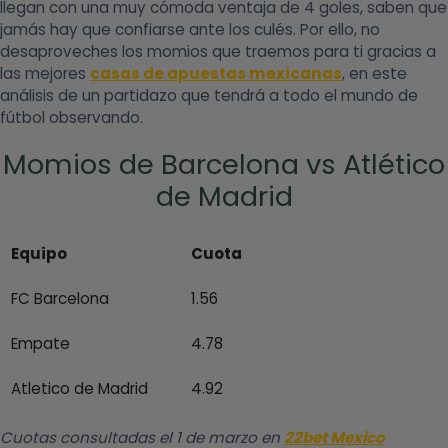
llegan con una muy cómoda ventaja de 4 goles, saben que
jamás hay que confiarse ante los culés. Por ello, no
desaproveches los momios que traemos para ti gracias a
las mejores
casas de apuestas mexicanas
, en este
análisis de un partidazo que tendrá a todo el mundo de
fútbol observando.
Momios de Barcelona vs Atlético
de Madrid
Equipo
Cuota
FC Barcelona
1.56
Empate
4.78
Atletico de Madrid
4.92
Cuotas consultadas el 1 de marzo en
22bet Mexico