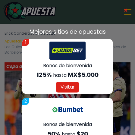
×
Mejores sitios de apuestas
Erick Contreras | 03.03.2026
Apuestas Deportivas
Copa del Rey
1
Los Culés buscan el milagro en Copa del Rey: Mejores momios de
Barcelona vs Atlético
Bonos de bienvenida
Copa del Rey
125%
MX$5.000
hasta
Visitar
2
Bonos de bienvenida
50%
$20
hasta