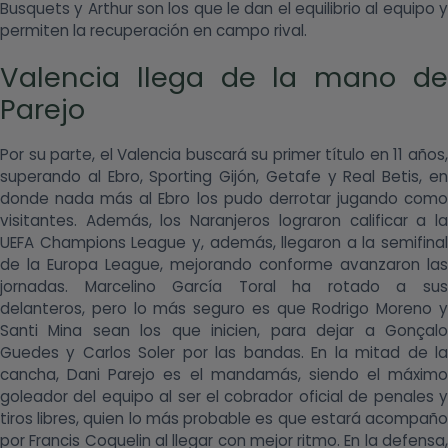
Busquets y Arthur son los que le dan el equilibrio al equipo y
permiten la recuperación en campo rival.
Valencia llega de la mano de
Parejo
Por su parte, el Valencia buscará su primer título en 11 años,
superando al Ebro, Sporting Gijón, Getafe y Real Betis, en
donde nada más al Ebro los pudo derrotar jugando como
visitantes. Además, los Naranjeros lograron calificar a la
UEFA Champions League y, además, llegaron a la semifinal
de la Europa League, mejorando conforme avanzaron las
jornadas. Marcelino García Toral ha rotado a sus
delanteros, pero lo más seguro es que Rodrigo Moreno y
Santi Mina sean los que inicien, para dejar a Gonçalo
Guedes y Carlos Soler por las bandas. En la mitad de la
cancha, Dani Parejo es el mandamás, siendo el máximo
goleador del equipo al ser el cobrador oficial de penales y
tiros libres, quien lo más probable es que estará acompaño
por Francis Coquelin al llegar con mejor ritmo. En la defensa,