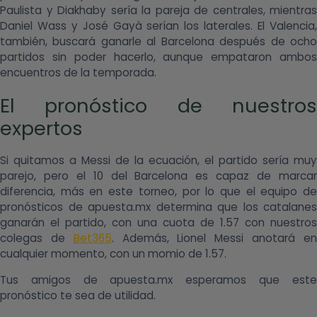
Paulista y Diakhaby sería la pareja de centrales, mientras
Daniel Wass y José Gayà serían los laterales. El Valencia,
también, buscará ganarle al Barcelona después de ocho
partidos sin poder hacerlo, aunque empataron ambos
encuentros de la temporada.
El pronóstico de nuestros
expertos
Si quitamos a Messi de la ecuación, el partido sería muy
parejo, pero el 10 del Barcelona es capaz de marcar
diferencia, más en este torneo, por lo que el equipo de
pronósticos de apuesta.mx determina que los catalanes
ganarán el partido, con una cuota de 1.57 con nuestros
colegas de
Bet365
. Además, Lionel Messi anotará e
cualquier momento, con un momio de 1.57.
Tus amigos de apuesta.mx esperamos que este
pronóstico te sea de utilidad.