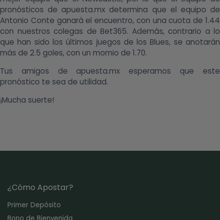
pronósticos de apuesta.mx determina que el equipo de
Antonio Conte ganará el encuentro, con una cuota de 1.44
con nuestros colegas de Bet365. Además, contrario a lo
que han sido los últimos juegos de los Blues, se anotarán
más de 2.5 goles, con un momio de 1.70.
Tus amigos de apuesta.mx esperamos que este
pronóstico te sea de utilidad.
¡Mucha suerte!
¿Cómo Apostar?
Primer Depósito
Bono de Bienvenida