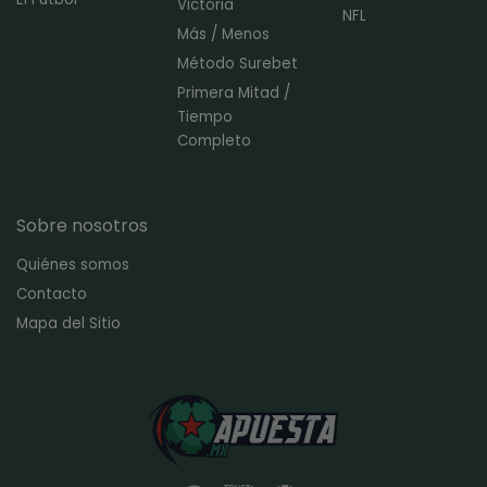
Victoria
NFL
Más / Menos
Método Surebet
Primera Mitad /
Tiempo
Completo
Sobre nosotros
Quiénes somos
Contacto
Mapa del Sitio