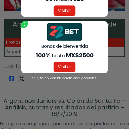
Visitar
Argentinos Juniors vs. Colón de
3
Santa Fe
Pronostico
Odd
Bonos de bienvenida
Argentinos Juniors
1.75
100%
MX$2500
hasta
Juan
|
julio 17, 2019
Visitar
*18+; Se aplican las condiciones generales.
Argentinos Juniors vs. Colón de Santa Fe –
Análisis, cuotas y resultados del partido –
18/7/2019
Este jueves se juega el partido de vuelta por los octavos