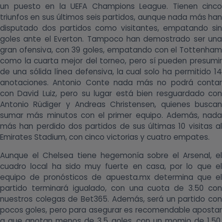
un puesto en la UEFA Champions League. Tienen cinco
triunfos en sus últimos seis partidos, aunque nada más han
disputado dos partidos como visitantes, empatando sin
goles ante el Everton. Tampoco han demostrado ser una
gran ofensiva, con 39 goles, empatando con el Tottenham
como la cuarta mejor del torneo, pero sí pueden presumir
de una sólida línea defensiva, la cual solo ha permitido 14
anotaciones. Antonio Conte nada más no podrá contar
con David Luiz, pero su lugar está bien resguardado con
Antonio Rüdiger y Andreas Christensen, quienes buscan
sumar más minutos con el primer equipo. Además, nada
más han perdido dos partidos de sus últimas 10 visitas al
Emirates Stadium, con cinco victorias y cuatro empates.
Aunque el Chelsea tiene hegemonía sobre el Arsenal, el
cuadro local ha sido muy fuerte en casa, por lo que el
equipo de pronósticos de apuesta.mx determina que el
partido terminará igualado, con una cuota de 3.50 con
nuestros colegas de Bet365. Además, será un partido con
pocos goles, pero para asegurar es recomendable apostar
a que anotan menos de 3.5 goles, con un momio de 1.50.