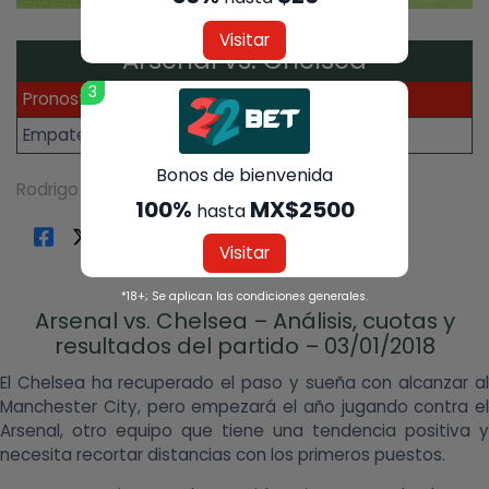
Visitar
Arsenal vs. Chelsea
3
Pronostico
Odd
Empate
3.50
Bonos de bienvenida
Rodrigo
|
enero 1, 2018
100%
MX$2500
hasta
Visitar
*18+; Se aplican las condiciones generales.
Arsenal vs. Chelsea – Análisis, cuotas y
resultados del partido – 03/01/2018
El Chelsea ha recuperado el paso y sueña con alcanzar al
Manchester City, pero empezará el año jugando contra el
Arsenal, otro equipo que tiene una tendencia positiva y
necesita recortar distancias con los primeros puestos.