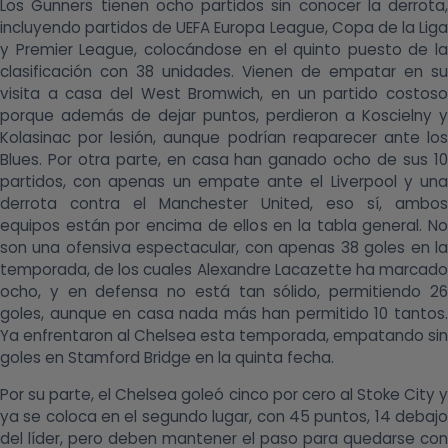
Los Gunners tienen ocho partidos sin conocer la derrota,
incluyendo partidos de UEFA Europa League, Copa de la Liga
y Premier League, colocándose en el quinto puesto de la
clasificación con 38 unidades. Vienen de empatar en su
visita a casa del West Bromwich, en un partido costoso
porque además de dejar puntos, perdieron a Koscielny y
Kolasinac por lesión, aunque podrían reaparecer ante los
Blues. Por otra parte, en casa han ganado ocho de sus 10
partidos, con apenas un empate ante el Liverpool y una
derrota contra el Manchester United, eso sí, ambos
equipos están por encima de ellos en la tabla general. No
son una ofensiva espectacular, con apenas 38 goles en la
temporada, de los cuales Alexandre Lacazette ha marcado
ocho, y en defensa no está tan sólido, permitiendo 26
goles, aunque en casa nada más han permitido 10 tantos.
Ya enfrentaron al Chelsea esta temporada, empatando sin
goles en Stamford Bridge en la quinta fecha.
Por su parte, el Chelsea goleó cinco por cero al Stoke City y
ya se coloca en el segundo lugar, con 45 puntos, 14 debajo
del líder, pero deben mantener el paso para quedarse con