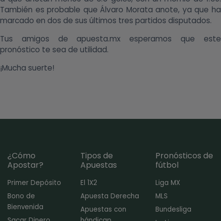
También es probable que Álvaro Morata anote, ya que ha
marcado en dos de sus últimos tres partidos disputados.
Tus amigos de apuesta.mx esperamos que este
pronóstico te sea de utilidad.
¡Mucha suerte!
¿Cómo
Tipos de
Pronósticos de
Apostar?
Apuestas
fútbol
Primer Depósito
El 1X2
Liga MX
Bono de
Apuesta Derecha
MLS
Bienvenida
Apuestas con
Bundesliga
Sacar Dinero
hándicap