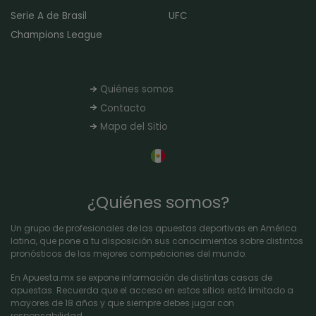
Serie A de Brasil
UFC
Champions League
Quiénes somos
Contacto
Mapa del Sitio
¿Quiénes somos?
Un grupo de profesionales de las apuestas deportivas en América
latina, que pone a tu disposición sus conocimientos sobre distintos
pronósticos de las mejores competiciones del mundo.
En Apuesta.mx se expone información de distintas casas de
apuestas. Recuerda que el acceso en estos sitios está limitado a
mayores de 18 años y que siempre debes jugar con
responsabilidad.