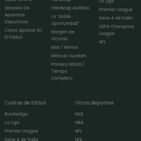
La Liga
Glosario De
Hándicap Asiático
Premier League
Apuestas
La “doble
Serie A de Italia
Deportivas
oportunidad”
UEFA Champions
Cómo Apostar En
Margen de
League
El Fútbol
Victoria
NFL
Más / Menos
Método Surebet
Primera Mitad /
Tiempo
Completo
Cuotas de fútbol
Otros deportes
Bundesliga
MLB
La Liga
NBA
Premier League
NFL
Serie A de Italia
NHL