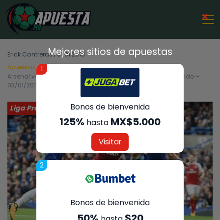
×
Mejores sitios de apuestas
Erick Contreras | 01.01.2018
Apuestas Deportivas
Liga Premier
1
Arsenal vs. Chelsea – Análisis, cuotas y resultados del partido –
03/01/2018
Bonos de bienvenida
Liga Premier
125%
MX$5.000
hasta
Visitar
2
Bonos de bienvenida
50%
$20
hasta