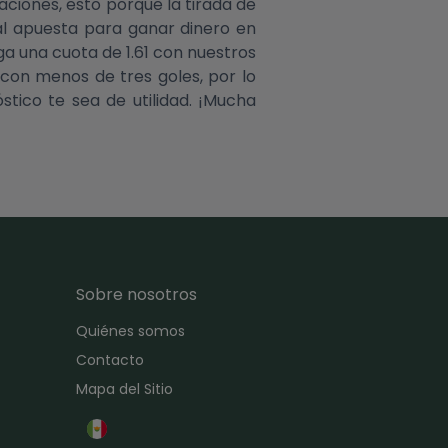
ciones, esto porque la tirada de
al apuesta para ganar dinero en
ga una cuota de 1.61 con nuestros
con menos de tres goles, por lo
ico te sea de utilidad. ¡Mucha
Sobre nosotros
Quiénes somos
Contacto
Mapa del Sitio