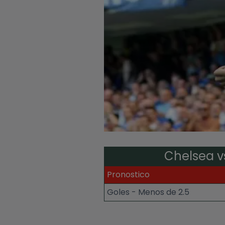
Chelsea v
Pronostico
Goles - Menos de 2.5