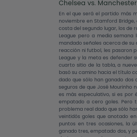
Chelsea vs. Manchester U
En el que será el partido más m
noviembre en Stamford Bridge, e
costa del segundo lugar, los de 
League pero a media semana la 
mandado señales acerca de su c
reacción ni futbol, les pasaron 
League y la meta es defender su
cuarto sitio de la tabla, a nue
basó su camino hacia el título c
dado que sólo han ganado dos d
seguros de que José Mourinho no
es más especulativo, si es por 
empatado a cero goles. Pero t
problema real dado que sólo han 
veintidós goles que anotado en 
puntos en tres ocasiones, la ú
ganado tres, empatado dos, y per