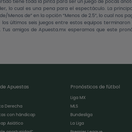
ido tiene toda la pinta para ser un juego de pocas anota
er, lo cual es una pena para el espectáculo. La princip
de/Menos de” en la opción “Menos de 2.5”, lo cual nos pa
los últimos seis juegos entre estos equipos terminaron 
 Tus amigos de Apuesta.mx esperamos que este pronóst
 de Apuestas
Pronósticos de fútbol
Liga MX
ta Derecha
MLS
tas con hándicap
Bundesliga
ap Asiático
La Liga
ble oportunidad”
Premier League