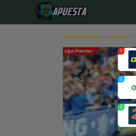
Apuestas Deportivas
Liga Premier
Liga Premier
1
2
3