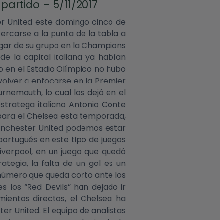
partido – 5/11/2017
ter United este domingo cinco de
ercarse a la punta de la tabla a
lugar de su grupo en la Champions
e la capital italiana ya habían
 en el Estadio Olímpico no hubo
 volver a enfocarse en la Premier
rnemouth, lo cual los dejó en el
estratega italiano Antonio Conte
 para el Chelsea esta temporada,
Manchester United podemos estar
portugués en este tipo de juegos
Liverpool, en un juego que quedó
egia, la falta de un gol es un
, número que queda corto ante los
s los “Red Devils” han dejado ir
mientos directos, el Chelsea ha
er United. El equipo de analistas