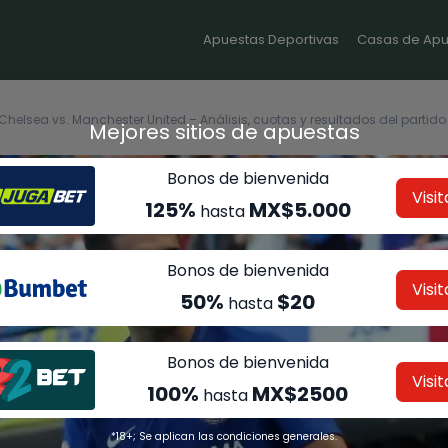
Apuestas Deportivas
Casas de Apu
Chelsea vs. Manchester United – Análisis, cuotas y resultados del partido 
Mejores sitios de apuestas
Bonos de bienvenida
Visit
125%
MX$5.000
hasta
Bonos de bienvenida
Visit
50%
$20
hasta
Bonos de bienvenida
Visit
100%
MX$2500
hasta
*18+; Se aplican las condiciones generales.