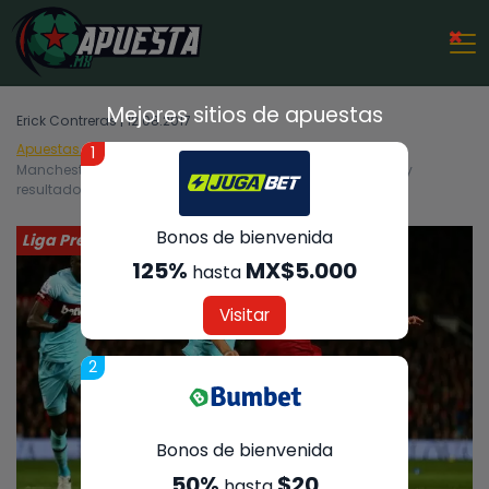
×
Mejores sitios de apuestas
Erick Contreras | 12.08.2017
Apuestas Deportivas
Liga Premier
1
Manchester United vs. West Ham United – Análisis, cuotas y
resultados del partido – 13/08/2017
Bonos de bienvenida
Liga Premier
125%
MX$5.000
hasta
Visitar
2
Bonos de bienvenida
50%
$20
hasta