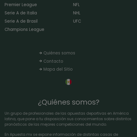
Premier League
NFL
Serie A de Italia
NHL
Serie A de Brasil
UFC
Champions League
Quiénes somos
Contacto
Mapa del Sitio
¿Quiénes somos?
Un grupo de profesionales de las apuestas deportivas en América
latina, que pone a tu disposición sus conocimientos sobre distintos
pronósticos de las mejores competiciones del mundo.
En Apuesta.mx se expone información de distintas casas de