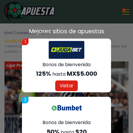
×
Mejores sitios de apuestas
Erick Contreras | 18.08.2017
Apuestas Deportivas
Liga Premier
1
Tottenham Hotspurs vs. Chelsea – Análisis, cuotas y resultados del
partido – 20/08/2017
Bonos de bienvenida
Liga Premier
125%
MX$5.000
hasta
Visitar
2
Bonos de bienvenida
50%
$20
hasta