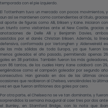
temporada con el pie izquierdo.
El Tottenham tuvo un mercado con pocos movimientos, y
aun así se mantienen como contendientes al título, gracias
al aporte de figuras como Alli, Eriksen y Kane. Iniciaron con
un triunfo como visitantes ante el New Castle, gracias a
anotaciones de Delle Alli y Benjamin Davies, ambos
asistidos por el danés Christian Eriksen. Además, la línea
defensiva, conformada por Vertonghen y Alderweireld es
de las más sólidas de toda Europa, ya que fueron los
menos goleados el año pasado, permitiendo apenas 26
goles en 38 partidos. También fueron los más goleadores,
con 86 tantos, de los cuales Harry Kane colaboró con 29,
erigiéndose como el campeón goleador por segundo año
consecutivo. Han ganado en dos de las últimas cinco
ocasiones que recibieron al Chelsea, venciéndoles la última
vez en que fueron anfitriones dos goles por cero.
Por otra parte, el Chelsea no se ve tan dominante, y fueron
sorprendidos la semana inaugural al caer tres por dos ante
el Burnley, en Stamford Bridge, con la nota que iban