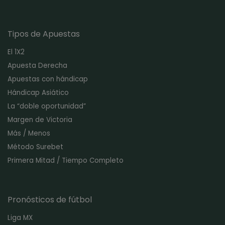
Tipos de Apuestas
El 1X2
Apuesta Derecha
Apuestas con hándicap
Hándicap Asiático
La “doble oportunidad”
Margen de Victoria
Más / Menos
Método Surebet
Primera Mitad / Tiempo Completo
Pronósticos de fútbol
Liga MX