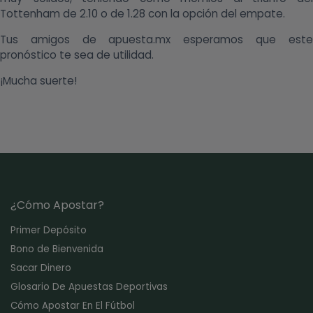
Tottenham de 2.10 o de 1.28 con la opción del empate.
Tus amigos de apuesta.mx esperamos que este
pronóstico te sea de utilidad.
¡Mucha suerte!
¿Cómo Apostar?
Primer Depósito
Bono de Bienvenida
Sacar Dinero
Glosario De Apuestas Deportivas
Cómo Apostar En El Fútbol