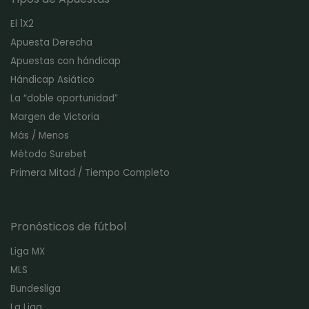
El 1X2
Apuesta Derecha
Apuestas con hándicap
Hándicap Asiático
La “doble oportunidad”
Margen de Victoria
Más / Menos
Método Surebet
Primera Mitad / Tiempo Completo
Pronósticos de fútbol
Liga MX
MLS
Bundesliga
La Liga