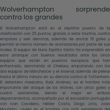
Wolverhampton sorprende
contra los grandes
El Wolverhampton está en el séptimo puesto de la
clasificación con 25 puntos, gracias a siete triunfos, cuatro
empates y seis derrotas, además de anotar 19 goles y
permitir el mismo número de anotaciones por parte de sus
rivales. El equipo de Nuno Espírito Santo ha sorprendido en
este arranque con buenos resultados ante los cinco
equipos que están en puestos europeos que han
enfrentado, derrotando al Chelsea, empatando con los
dos equipos de Mánchester y el Arsenal, además de pelear
hasta el último minuto en su derrota contra el Tottenham.
El delantero mexicano, Raúl Jiménez, es el hombre más
importante del ataque de los Wolves, con cinco goles y
cuatro asistencias, siendo el mejor en ambos
departamentos, acompañado por el escuadrón portugués
con Ivan Cavaleiro, Hélder Costa, Diogo Jota, Joao
Moutinho –quien es el hombre con más experiencia del