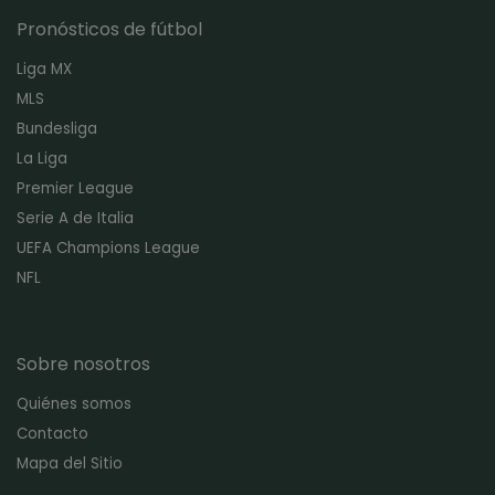
Pronósticos de fútbol
Liga MX
MLS
Bundesliga
La Liga
Premier League
Serie A de Italia
UEFA Champions League
NFL
Sobre nosotros
Quiénes somos
Contacto
Mapa del Sitio