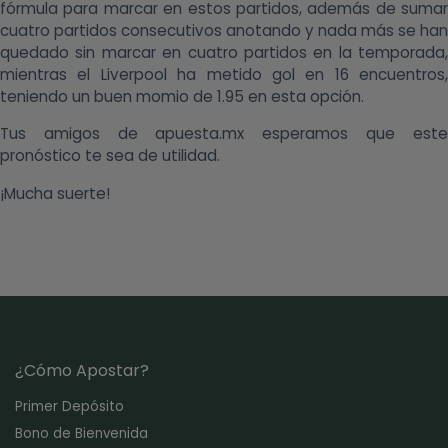
fórmula para marcar en estos partidos, además de sumar
cuatro partidos consecutivos anotando y nada más se han
quedado sin marcar en cuatro partidos en la temporada,
mientras el Liverpool ha metido gol en 16 encuentros,
teniendo un buen momio de 1.95 en esta opción.
Tus amigos de apuesta.mx esperamos que este
pronóstico te sea de utilidad.
¡Mucha suerte!
¿Cómo Apostar?
Primer Depósito
Bono de Bienvenida