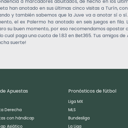
endencia a marcadores abultados, de hecho en los últi
leta han anotado en sus últimas cinco visitas a Turín, con
ndo y también sabemos que la Juve va a anotar sí o sí.
to, el ex Palermo ha anotado en seis juegos en fila. L
claro su buen momento, por eso recomendamos apostar a q
 lo cual paga una cuota de 1.83 en Bet365. Tus amigos d
ucha suerte!
 de Apuestas
Pronósticos de fútbol
Liga MX
ta Derecha
MLS
tas con hándicap
Bundesliga
ap Asiático
La Liga