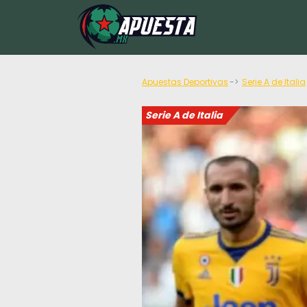
Apuestas Deportivas
Serie A de Italia
Serie A de Italia