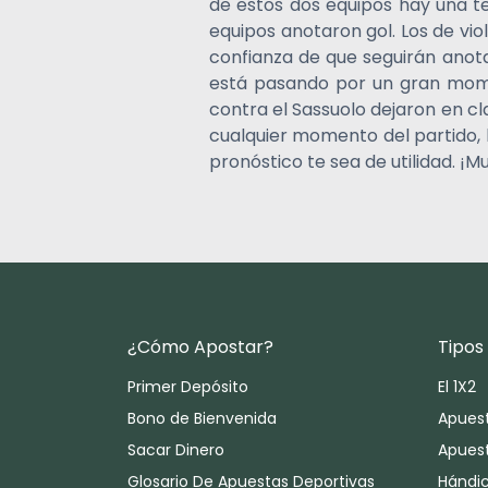
de estos dos equipos hay una t
equipos anotaron gol. Los de vio
confianza de que seguirán anota
está pasando por un gran momen
contra el Sassuolo dejaron en 
cualquier momento del partido,
pronóstico te sea de utilidad. ¡M
¿Cómo Apostar?
Tipos
Primer Depósito
El 1X2
Bono de Bienvenida
Apues
Sacar Dinero
Apues
Glosario De Apuestas Deportivas
Hándic