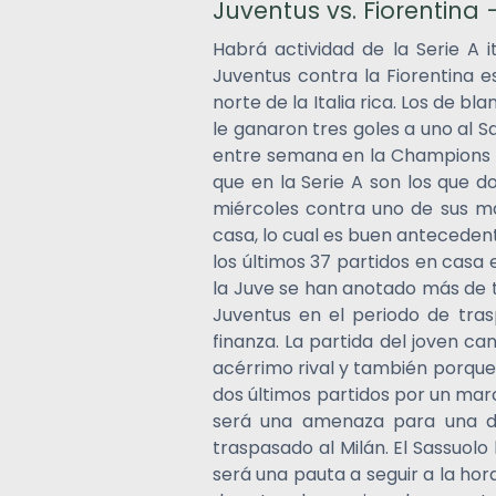
Juventus vs. Fiorentina 
Habrá actividad de la Serie A 
Juventus contra la Fiorentina e
norte de la Italia rica. Los de
le ganaron tres goles a uno al S
entre semana en la Champions Le
que en la Serie A son los que 
miércoles contra uno de sus más
casa, lo cual es buen antecedent
los últimos 37 partidos en casa e
la Juve se han anotado más de tr
Juventus en el periodo de tras
finanza. La partida del joven ca
acérrimo rival y también porque 
dos últimos partidos por un marc
será una amenaza para una de
traspasado al Milán. El Sassuolo
será una pauta a seguir a la hor