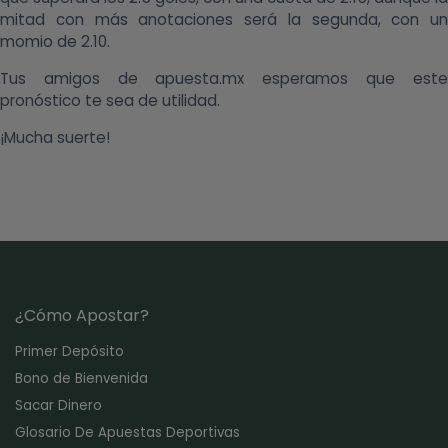
mitad con más anotaciones será la segunda, con un
momio de 2.10.
Tus amigos de apuesta.mx esperamos que este
pronóstico te sea de utilidad.
¡Mucha suerte!
¿Cómo Apostar?
Primer Depósito
Bono de Bienvenida
Sacar Dinero
Glosario De Apuestas Deportivas