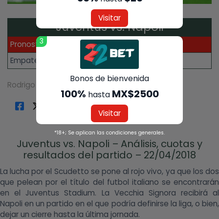
Visitar
Juventus vs. Napoli
3
Pronostico
Odd
Empate
3.25
Bonos de bienvenida
Rodrigo
|
abril 20, 2018
100%
MX$2500
hasta
Visitar
*18+; Se aplican las condiciones generales.
Juventus vs. Napoli – Análisis, cuotas y
resultados del partido – 22/04/2018
La lucha por el Scudetto se pone al rojo vivo, ya que los dos
que pelean por el título del futbol italiano se encontrarán
en el Juventus Stadium. La Vecchia Signora recibirá al
Napoli en un partido en el que podría definirse la liga, o bien,
dejar un cierre hasta la última jornada.