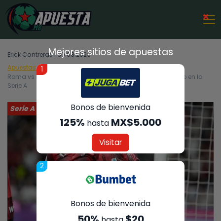
×
Mejores sitios de apuestas
Erick Contreras | 30.08.2023
Apuestas Deportivas
Serie A de Italia
1
Roma vs Milan: Análisis y mejores momios de un partidazo en la
Serie A
Bonos de bienvenida
Serie A de Italia
125%
MX$5.000
hasta
Visitar
2
Bonos de bienvenida
50%
$20
hasta