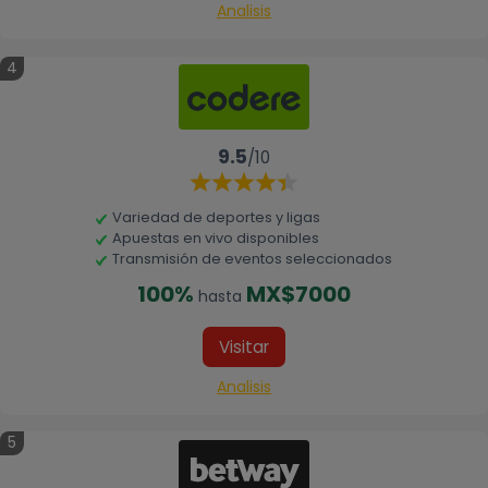
Analisis
4
9.5
/10
Variedad de deportes y ligas
Apuestas en vivo disponibles
Transmisión de eventos seleccionados
100%
MX$7000
hasta
Visitar
Analisis
5