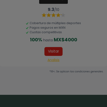
9.3
/10
Cobertura de múltiples deportes
Pagos seguros en MXN
Cuotas competitivas
100%
MX$4000
hasta
Visitar
Analisis
*18+; Se aplican las condiciones generales.