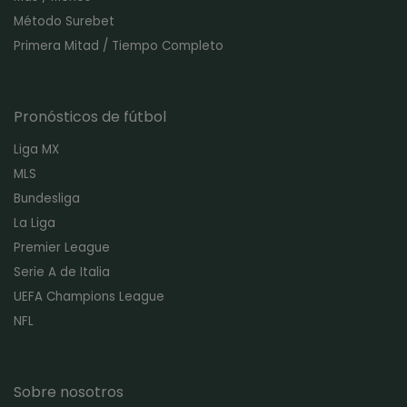
Método Surebet
Primera Mitad / Tiempo Completo
Pronósticos de fútbol
Liga MX
MLS
Bundesliga
La Liga
Premier League
Serie A de Italia
UEFA Champions League
NFL
Sobre nosotros