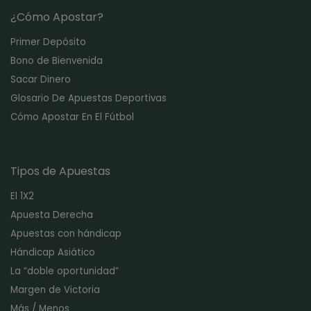
¿Cómo Apostar?
Primer Depósito
Bono de Bienvenida
Sacar Dinero
Glosario De Apuestas Deportivas
Cómo Apostar En El Fútbol
Tipos de Apuestas
El 1X2
Apuesta Derecha
Apuestas con hándicap
Hándicap Asiático
La “doble oportunidad”
Margen de Victoria
Más / Menos