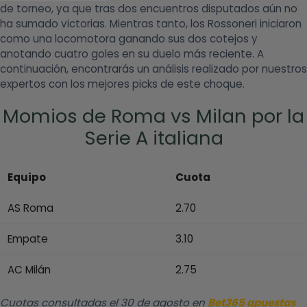
de torneo, ya que tras dos encuentros disputados aún no
ha sumado victorias. Mientras tanto, los Rossoneri iniciaron
como una locomotora ganando sus dos cotejos y
anotando cuatro goles en su duelo más reciente. A
continuación, encontrarás un análisis realizado por nuestros
expertos con los mejores picks de este choque.
Momios de Roma vs Milan por la
Serie A italiana
Equipo
Cuota
AS Roma
2.70
Empate
3.10
AC Milán
2.75
Cuotas consultadas el 30 de agosto en
Bet365 apuestas