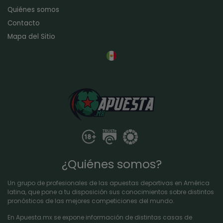
Quiénes somos
Contacto
Mapa del Sitio
¿Quiénes somos?
Un grupo de profesionales de las apuestas deportivas en América
latina, que pone a tu disposición sus conocimientos sobre distintos
pronósticos de las mejores competiciones del mundo.
En Apuesta.mx se expone información de distintas casas de