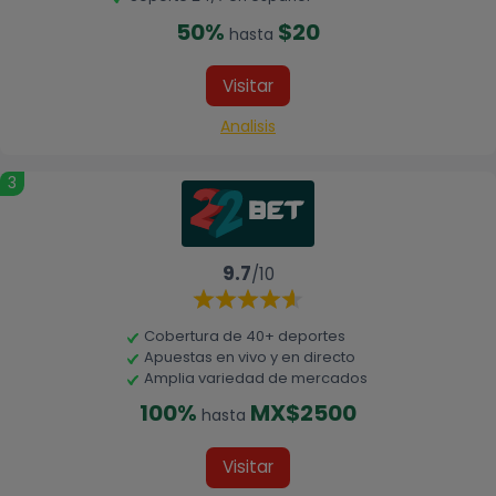
50%
$20
hasta
Visitar
Analisis
3
9.7
/10
Cobertura de 40+ deportes
Apuestas en vivo y en directo
Amplia variedad de mercados
100%
MX$2500
hasta
Visitar