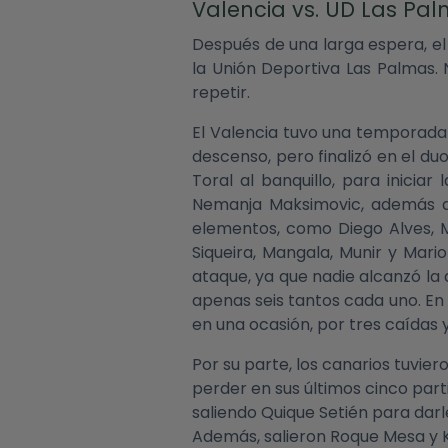
Valencia vs. UD Las Palm
Después de una larga espera, el
la Unión Deportiva Las Palmas.
repetir.
El Valencia tuvo una temporada
descenso, pero finalizó en el du
Toral al banquillo, para inicia
Nemanja Maksimovic, además de
elementos, como Diego Alves, 
Siqueira, Mangala, Munir y Mari
ataque, ya que nadie alcanzó la
apenas seis tantos cada uno. En
en una ocasión, por tres caídas
Por su parte, los canarios tuvier
perder en sus últimos cinco parti
saliendo Quique Setién para darl
Además, salieron Roque Mesa y K