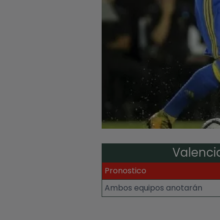
Valenci
Pronostico
Ambos equipos anotarán