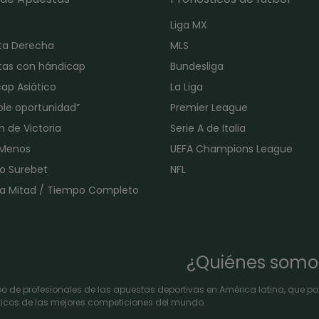
Liga MX
ta Derecha
MLS
tas con hándicap
Bundesliga
ap Asiático
La Liga
ble oportunidad”
Premier League
 de Victoria
Serie A de Italia
 Menos
UEFA Champions League
o Surebet
NFL
ra Mitad / Tiempo Completo
¿Quiénes somo
o de profesionales de las apuestas deportivas en América latina, que po
icos de las mejores competiciones del mundo.