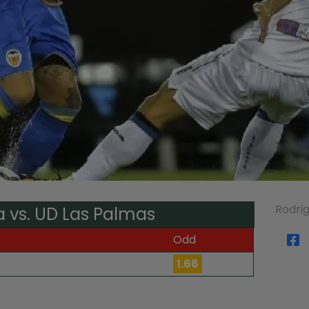
Rodri
a vs. UD Las Palmas
Odd
1.66