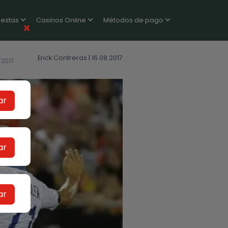
estas
Casinos Online
Métodos de pago
×
Erick Contreras | 16.08.2017
/2017
ar
ar
ar