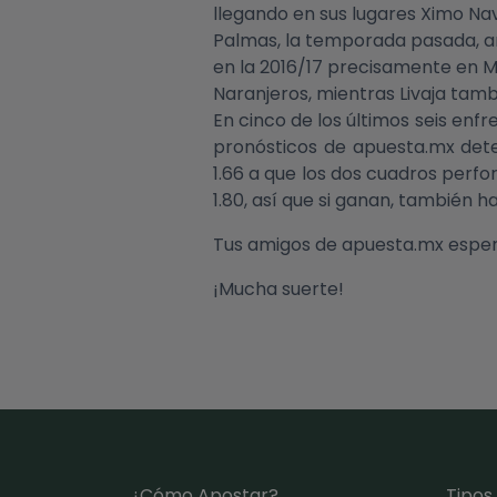
llegando en sus lugares Ximo Nav
Palmas, la temporada pasada, an
en la 2016/17 precisamente en Me
Naranjeros, mientras Livaja tam
En cinco de los últimos seis en
pronósticos de apuesta.mx dete
1.66 a que los dos cuadros perfo
1.80, así que si ganan, también 
Tus amigos de apuesta.mx espera
¡Mucha suerte!
¿Cómo Apostar?
Tipos