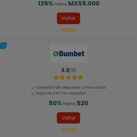
125%
MX$5.000
hasta
Visitar
Analisis
2
9.8
/10
Variedad de deportes y mercados
Soporte 24/7 en español
50%
$20
hasta
Visitar
Analisis