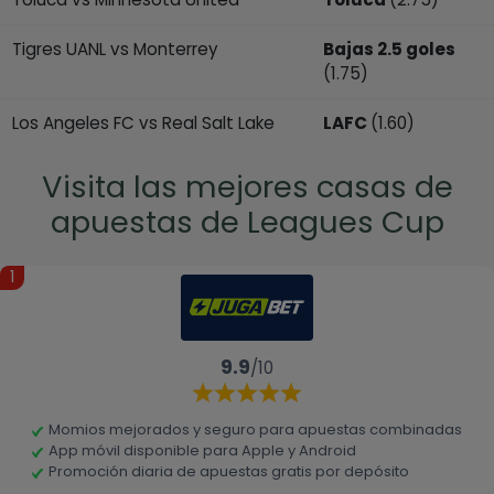
Tigres UANL vs Monterrey
Bajas 2.5 goles
(1.75)
Los Angeles FC vs Real Salt Lake
LAFC
(1.60)
Visita las mejores casas de
apuestas de Leagues Cup
1
9.9
/10
Momios mejorados y seguro para apuestas combinadas
App móvil disponible para Apple y Android
Promoción diaria de apuestas gratis por depósito