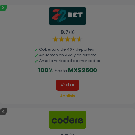
3
9.7
/10
Cobertura de 40+ deportes
Apuestas en vivo y en directo
Amplia variedad de mercados
100%
MX$2500
hasta
Visitar
Analisis
4