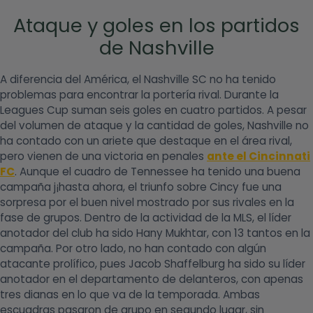
Ataque y goles en los partidos
de Nashville
A diferencia del América, el Nashville SC no ha tenido
problemas para encontrar la portería rival. Durante la
Leagues Cup suman seis goles en cuatro partidos. A pesar
del volumen de ataque y la cantidad de goles, Nashville no
ha contado con un ariete que destaque en el área rival,
pero vienen de una victoria en penales
ante el Cincinnati
FC
. Aunque el cuadro de Tennessee ha tenido una buena
campaña j¡hasta ahora, el triunfo sobre Cincy fue una
sorpresa por el buen nivel mostrado por sus rivales en la
fase de grupos. Dentro de la actividad de la MLS, el líder
anotador del club ha sido Hany Mukhtar, con 13 tantos en la
campaña. Por otro lado, no han contado con algún
atacante prolífico, pues Jacob Shaffelburg ha sido su líder
anotador en el departamento de delanteros, con apenas
tres dianas en lo que va de la temporada. Ambas
escuadras pasaron de grupo en segundo lugar, sin