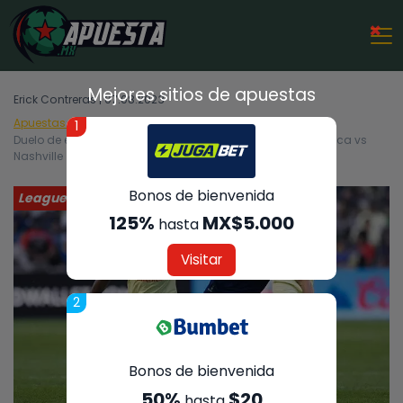
×
Mejores sitios de apuestas
Erick Contreras | 07.08.2023
Apuestas Deportivas
Leagues Cup
1
Duelo de equipos ofensivos en la Leagues Cup: Picks América vs
Nashville
Bonos de bienvenida
Leagues Cup
125%
MX$5.000
hasta
Visitar
2
Bonos de bienvenida
50%
$20
hasta