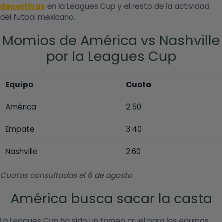
deportivas
en la Leagues Cup y el resto de la actividad
del futbol mexicano.
Momios de América vs Nashville
por la Leagues Cup
Equipo
Cuota
América
2.50
Empate
3.40
Nashville
2.60
Cuotas consultadas el 6 de agosto
América busca sacar la casta
La Leagues Cup ha sido un torneo cruel para los equipos