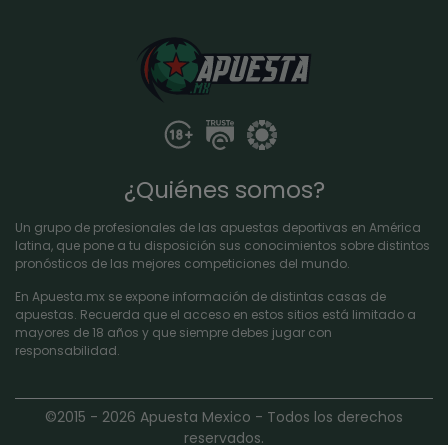
¿Quiénes somos?
Un grupo de profesionales de las apuestas deportivas en América
latina, que pone a tu disposición sus conocimientos sobre distintos
pronósticos de las mejores competiciones del mundo.
En Apuesta.mx se expone información de distintas casas de
apuestas. Recuerda que el acceso en estos sitios está limitado a
mayores de 18 años y que siempre debes jugar con
responsabilidad.
©2015 - 2026 Apuesta Mexico
-
Todos los derechos
reservados.