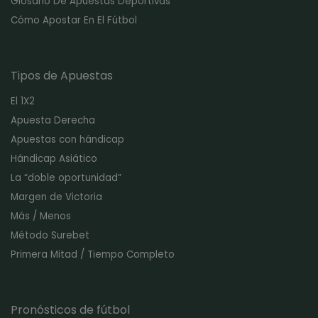
Glosario De Apuestas Deportivas
Cómo Apostar En El Fútbol
Tipos de Apuestas
El 1X2
Apuesta Derecha
Apuestas con hándicap
Hándicap Asiático
La “doble oportunidad”
Margen de Victoria
Más / Menos
Método Surebet
Primera Mitad / Tiempo Completo
Pronósticos de fútbol