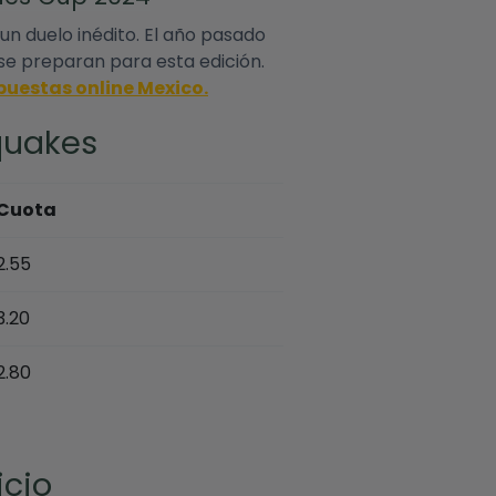
un duelo inédito. El año pasado
se preparan para esta edición.
puestas online Mexico.
quakes
Cuota
2.55
3.20
2.80
icio