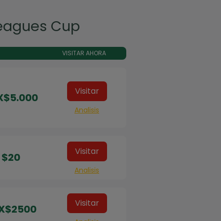
Leagues Cup
VISITAR AHORA
Visitar
$5.000
Analisis
Visitar
$20
Analisis
Visitar
X$2500