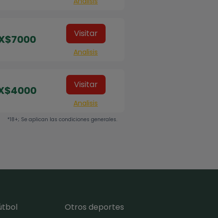
Analisis
Visitar
X$7000
Analisis
Visitar
X$4000
Analisis
*18+; Se aplican las condiciones generales.
útbol
Otros deportes