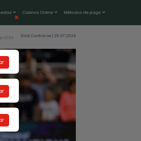
estas
Casinos Online
Métodos de pago
×
Erick Contreras | 25.07.2024
up 2024
ar
ar
ar