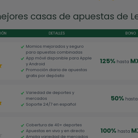
 mejores casas de apuestas de 
IÓN
DETALLES
BONO
Momios mejorados y seguro
para apuestas combinadas
App móvil disponible para Apple
125%
MX
hasta
y Android
Promoción diaria de apuestas
gratis por depósito
Variedad de deportes y
50%
mercados
hasta
Soporte 24/7 en español
Cobertura de 40+ deportes
100%
M
Apuestas en vivo y en directo
hasta
Amplia variedad de mercados