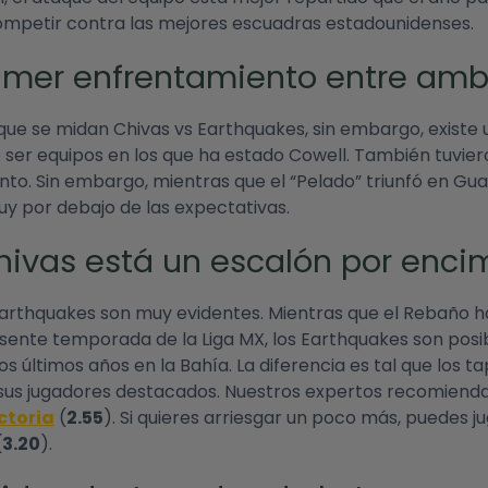
mpetir contra las mejores escuadras estadounidenses.
imer enfrentamiento entre am
que se midan Chivas vs Earthquakes, sin embargo, existe 
ser equipos en los que ha estado Cowell. También tuvi
o. Sin embargo, mientras que el “Pelado” triunfó en Guad
uy por debajo de las expectativas.
hivas está un escalón por enci
 Earthquakes son muy evidentes. Mientras que el Rebaño 
resente temporada de la Liga MX, los Earthquakes son pos
os últimos años en la Bahía. La diferencia es tal que los 
 sus jugadores destacados. Nuestros expertos recomienda
ctoria
(
2.55
). Si quieres arriesgar un poco más, puedes 
(
3.20
).