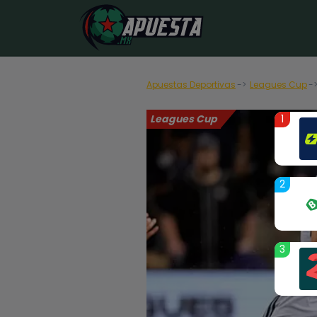
Apuestas Deportivas
Leagues Cup
Leagues Cup
1
2
3