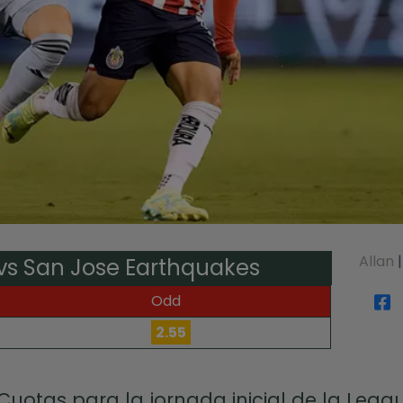
Allan
vs San Jose Earthquakes
Odd
2.55
Cuotas para la jornada inicial de la Lea