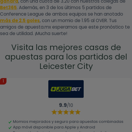
ganará
, con una cuota de 3.20 con nuestros colegas de
Bet365
. Además, en 3 de los últimos 5 partidos de
Conference League de ambos equipos se han anotado
más de 2.5 goles
, con un momio de 1.95 al OVER. Tus
amigos de apuesta.mx esperamos que este pronóstico te
sea de utilidad. ¡Mucha suerte!
Visita las mejores casas de
apuestas para los partidos del
Leicester City
1
9.9
/10
Momios mejorados y seguro para apuestas combinadas
App móvil disponible para Apple y Android