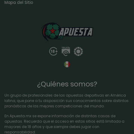
Mapa del Sitio
¿Quiénes somos?
Un grupo de profesionales de las apuestas deportivas en América
latina, que pone a tu disposición sus conocimientos sobre distintos
pronósticos de las mejores competiciones del mundo.
En Apuesta.mx se expone información de distintas casas de
apuestas. Recuerda que el acceso en estos sitios está limitado a
mayores de 18 años y que siempre debes jugar con
responsabilidad.