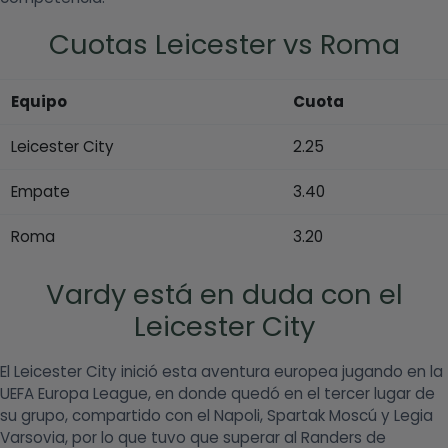
Cuotas Leicester vs Roma
Equipo
Cuota
Leicester City
2.25
Empate
3.40
Roma
3.20
Vardy está en duda con el
Leicester City
El Leicester City inició esta aventura europea jugando en la
UEFA Europa League, en donde quedó en el tercer lugar de
su grupo, compartido con el Napoli, Spartak Moscú y Legia
Varsovia, por lo que tuvo que superar al Randers de