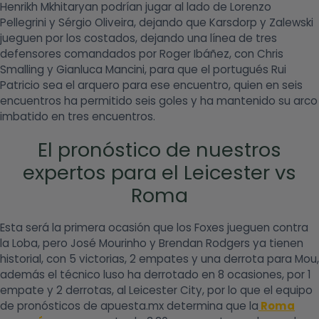
Henrikh Mkhitaryan podrían jugar al lado de Lorenzo
Pellegrini y Sérgio Oliveira, dejando que Karsdorp y Zalewski
jueguen por los costados, dejando una línea de tres
defensores comandados por Roger Ibáñez, con Chris
Smalling y Gianluca Mancini, para que el portugués Rui
Patricio sea el arquero para ese encuentro, quien en seis
encuentros ha permitido seis goles y ha mantenido su arco
imbatido en tres encuentros.
El pronóstico de nuestros
expertos para el Leicester vs
Roma
Esta será la primera ocasión que los Foxes jueguen contra
la Loba, pero José Mourinho y Brendan Rodgers ya tienen
historial, con 5 victorias, 2 empates y una derrota para Mou,
además el técnico luso ha derrotado en 8 ocasiones, por 1
empate y 2 derrotas, al Leicester City, por lo que el equipo
de pronósticos de apuesta.mx determina que la
Roma