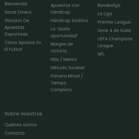
Bienvenida
Apuestas con
Bundesliga
Sacar Dinero
hándicap
La Liga
Glosario De
Hándicap Asiático
Premier League
Apuestas
La “doble
Serie A de Italia
Deportivas
oportunidad”
UEFA Champions
Cómo Apostar En
Margen de
League
El Fútbol
Victoria
NFL
Más / Menos
Método Surebet
Primera Mitad /
Tiempo
Completo
Sobre nosotros
Quiénes somos
Contacto