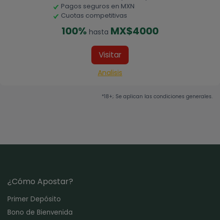
Pagos seguros en MXN
Cuotas competitivas
100%
MX$4000
hasta
Visitar
Analisis
*18+; Se aplican las condiciones generales.
¿Cómo Apostar?
Primer Depósito
Bono de Bienvenida