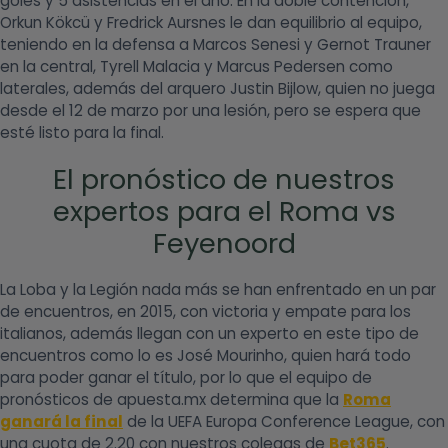
goles y 5 asistencias en el año. En la doble contención,
Orkun Kökcü y Fredrick Aursnes le dan equilibrio al equipo,
teniendo en la defensa a Marcos Senesi y Gernot Trauner
en la central, Tyrell Malacia y Marcus Pedersen como
laterales, además del arquero Justin Bijlow, quien no juega
desde el 12 de marzo por una lesión, pero se espera que
esté listo para la final.
El pronóstico de nuestros
expertos para el Roma vs
Feyenoord
La Loba y la Legión nada más se han enfrentado en un par
de encuentros, en 2015, con victoria y empate para los
italianos, además llegan con un experto en este tipo de
encuentros como lo es José Mourinho, quien hará todo
para poder ganar el título, por lo que el equipo de
pronósticos de apuesta.mx determina que la
Roma
ganará la final
de la UEFA Europa Conference League, con
una cuota de 2.20 con nuestros colegas de
Bet365
.