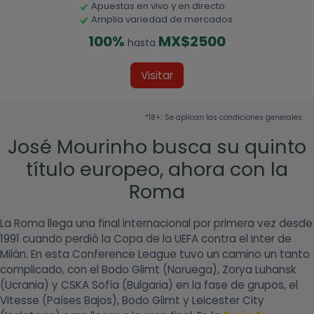
Apuestas en vivo y en directo
Amplia variedad de mercados
100%
MX$2500
hasta
Visitar
*18+; Se aplican las condiciones generales.
José Mourinho busca su quinto
título europeo, ahora con la
Roma
La Roma llega una final internacional por primera vez desde
1991 cuando perdió la Copa de la UEFA contra el Inter de
Milán. En esta Conference League tuvo un camino un tanto
complicado, con el Bodo Glimt (Noruega), Zorya Luhansk
(Ucrania) y CSKA Sofía (Bulgaria) en la fase de grupos, el
Vitesse (Países Bajos), Bodo Glimt y Leicester City