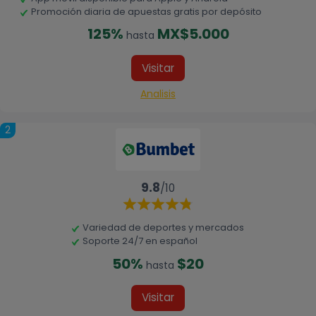
Promoción diaria de apuestas gratis por depósito
125%
MX$5.000
hasta
Visitar
Analisis
2
9.8
/10
Variedad de deportes y mercados
Soporte 24/7 en español
50%
$20
hasta
Visitar