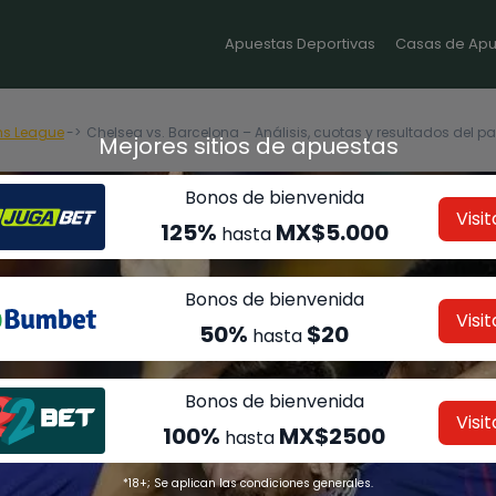
Apuestas Deportivas
Casas de Apu
s League
Chelsea vs. Barcelona – Análisis, cuotas y resultados del pa
Mejores sitios de apuestas
Bonos de bienvenida
Visit
125%
MX$5.000
hasta
Bonos de bienvenida
Visit
50%
$20
hasta
Bonos de bienvenida
Visit
100%
MX$2500
hasta
*18+; Se aplican las condiciones generales.