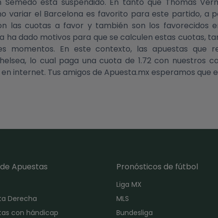
son Semedo está suspendido. En tanto que Thomas Ver
 variar el Barcelona es favorito para este partido, a p
on las cuotas a favor y también son los favorecidos e
sea ha dado motivos para que se calculen estas cuotas, t
res momentos. En este contexto, las apuestas que
helsea, lo cual paga una cuota de 1.72 con nuestros c
 en internet. Tus amigos de Apuesta.mx esperamos que est
 de Apuestas
Pronósticos de fútbol
Liga MX
ta Derecha
MLS
tas con hándicap
Bundesliga