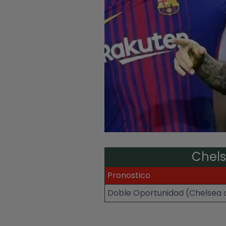
Chels
Pronostico
Doble Oportunidad (Chelsea