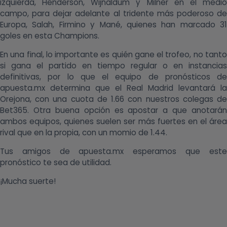
izquierda, Henderson, Wijnaldum y Milner en el medio
campo, para dejar adelante al tridente más poderoso de
Europa, Salah, Firmino y Mané, quienes han marcado 31
goles en esta Champions.
En una final, lo importante es quién gane el trofeo, no tanto
si gana el partido en tiempo regular o en instancias
definitivas, por lo que el equipo de pronósticos de
apuesta.mx determina que el Real Madrid levantará la
Orejona, con una cuota de 1.66 con nuestros colegas de
Bet365. Otra buena opción es apostar a que anotarán
ambos equipos, quienes suelen ser más fuertes en el área
rival que en la propia, con un momio de 1.44.
Tus amigos de apuesta.mx esperamos que este
pronóstico te sea de utilidad.
¡Mucha suerte!