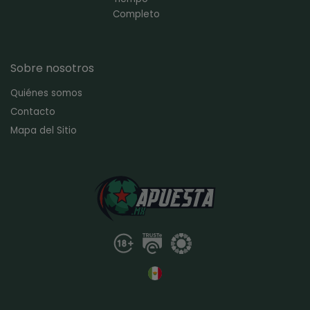
Completo
Sobre nosotros
Quiénes somos
Contacto
Mapa del Sitio