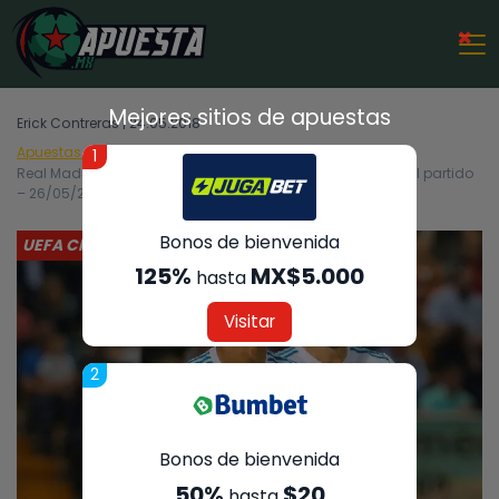
×
Mejores sitios de apuestas
Erick Contreras | 24.05.2018
Apuestas Deportivas
UEFA Champions League
1
Real Madrid vs. Liverpool – Análisis, cuotas y resultados del partido
– 26/05/2018
Bonos de bienvenida
UEFA Champions League
125%
MX$5.000
hasta
Visitar
2
Bonos de bienvenida
50%
$20
hasta