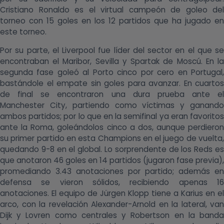
Cristiano Ronaldo es el virtual campeón de goleo del
torneo con 15 goles en los 12 partidos que ha jugado en
este torneo.
Por su parte, el Liverpool fue líder del sector en el que se
encontraban el Maribor, Sevilla y Spartak de Moscú. En la
segunda fase goleó al Porto cinco por cero en Portugal,
bastándole el empate sin goles para avanzar. En cuartos
de final se encontraron una dura prueba ante el
Manchester City, partiendo como víctimas y ganando
ambos partidos; por lo que en la semifinal ya eran favoritos
ante la Roma, goleándolos cinco a dos, aunque perdieron
su primer partido en esta Champions en el juego de vuelta,
quedando 9-8 en el global. Lo sorprendente de los Reds es
que anotaron 46 goles en 14 partidos (jugaron fase previa),
promediando 3.43 anotaciones por partido; además en
defensa se vieron sólidos, recibiendo apenas 16
anotaciones. El equipo de Jürgen Klopp tiene a Karius en el
arco, con la revelación Alexander-Arnold en la lateral, van
Dijk y Lovren como centrales y Robertson en la banda