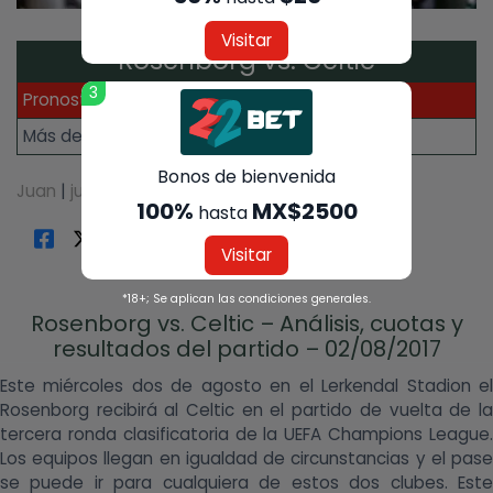
Visitar
Rosenborg vs. Celtic
3
Pronostico
Odd
Más de 2.5 goles
1.95
Bonos de bienvenida
Juan
|
julio 31, 2017
100%
MX$2500
hasta
Visitar
*18+; Se aplican las condiciones generales.
Rosenborg vs. Celtic – Análisis, cuotas y
resultados del partido – 02/08/2017
Este miércoles dos de agosto en el Lerkendal Stadion el
Rosenborg recibirá al Celtic en el partido de vuelta de la
tercera ronda clasificatoria de la UEFA Champions League.
Los equipos llegan en igualdad de circunstancias y el pase
se puede ir para cualquiera de estos dos clubes. Este