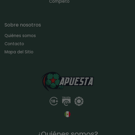
Completo
Sobre nosotros
Quiénes somos
Contacto
Mapa del Sitio
¿Quiénes somos?