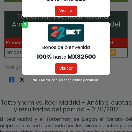
Visitar
Tottenham vs. Real Madrid –
Análisis, cuotas y resultados del
3
partido – 01/11/2017
Pronostico
Odd
Bonos de bienvenida
Ambos equipos anotarán
1.44
100%
MX$2500
hasta
Rodrigo
|
octubre 30, 2017
Visitar
*18+; Se aplican las condiciones generales.
Tottenham vs. Real Madrid – Análisis, cuotas
y resultados del partido – 01/11/2017
El Real Madrid y el Tottenham se juegan el liderato del
grupo de la muerte, estando con los mismos puntos y con