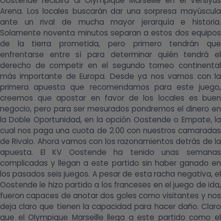
Oostende recibirá al Olympique Marseille en el Verslyus
Arena. Los locales buscarán dar una sorpresa mayúscula
ante un rival de mucha mayor jerarquía e historia.
Solamente noventa minutos separan a estos dos equipos
de la tierra prometida, pero primero tendrán que
enfrentarse entre sí para determinar quién tendrá el
derecho de competir en el segundo torneo continental
más importante de Europa. Desde ya nos vamos con la
primera apuesta que recomendamos para este juego,
creemos que apostar en favor de los locales es buen
negocio, pero para ser mesurados pondremos el dinero en
la Doble Oportunidad, en la opción Oostende o Empate, la
cual nos paga una cuota de 2.00 con nuestros camaradas
de Rivalo. Ahora vamos con los razonamientos detrás de la
apuesta. El KV Oostende ha tenido unas semanas
complicadas y llegan a este partido sin haber ganado en
los pasados seis juegos. A pesar de esta racha negativa, el
Oostende le hizo partido a los franceses en el juego de ida,
fueron capaces de anotar dos goles como visitantes y nos
deja claro que tienen la capacidad para hacer daño. Claro
que el Olympique Marseille llega a este partido como el