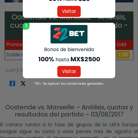
Visitar
Oostende vs. Marseille - Análisis,
cuotas y resultados del partido -
3
03/08/2017
Pronostico
Odd
Bonos de bienvenida
Doble Oportunidad (Oostende o Empate)
2.00
100%
MX$2500
hasta
Juan
|
agosto 1, 2017
Visitar
*18+; Se aplican las condiciones generales.
Oostende vs. Marseille – Análisis, cuotas y
resultados del partido – 03/08/2017
El camino rumbo a la fase de grupos de la UEFA Europa
League sigue su curso y este jueves tres de agosto el