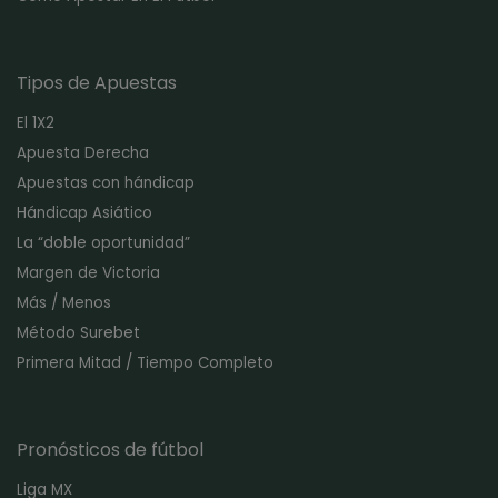
Tipos de Apuestas
El 1X2
Apuesta Derecha
Apuestas con hándicap
Hándicap Asiático
La “doble oportunidad”
Margen de Victoria
Más / Menos
Método Surebet
Primera Mitad / Tiempo Completo
Pronósticos de fútbol
Liga MX