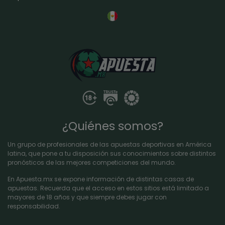
¿Quiénes somos?
Un grupo de profesionales de las apuestas deportivas en América
latina, que pone a tu disposición sus conocimientos sobre distintos
pronósticos de las mejores competiciones del mundo.
En Apuesta.mx se expone información de distintas casas de
apuestas. Recuerda que el acceso en estos sitios está limitado a
mayores de 18 años y que siempre debes jugar con
responsabilidad.