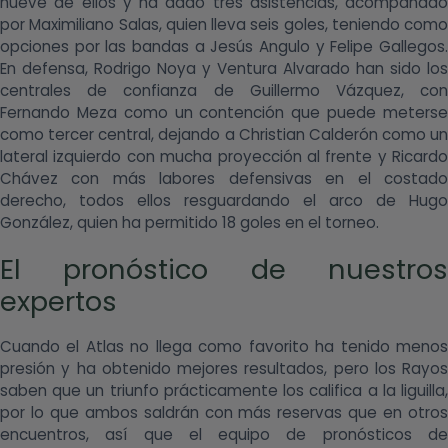
nueve de ellos y ha dado tres asistencias, acompañado
por Maximiliano Salas, quien lleva seis goles, teniendo como
opciones por las bandas a Jesús Angulo y Felipe Gallegos.
En defensa, Rodrigo Noya y Ventura Alvarado han sido los
centrales de confianza de Guillermo Vázquez, con
Fernando Meza como un contención que puede meterse
como tercer central, dejando a Christian Calderón como un
lateral izquierdo con mucha proyección al frente y Ricardo
Chávez con más labores defensivas en el costado
derecho, todos ellos resguardando el arco de Hugo
González, quien ha permitido 18 goles en el torneo.
El pronóstico de nuestros
expertos
Cuando el Atlas no llega como favorito ha tenido menos
presión y ha obtenido mejores resultados, pero los Rayos
saben que un triunfo prácticamente los califica a la liguilla,
por lo que ambos saldrán con más reservas que en otros
encuentros, así que el equipo de pronósticos de