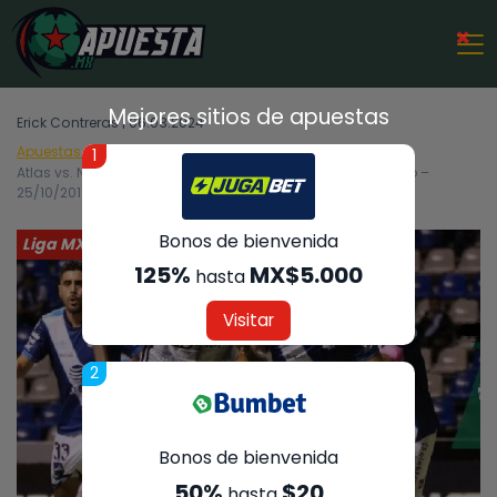
×
Mejores sitios de apuestas
Erick Contreras | 06.03.2024
Apuestas Deportivas
Liga MX
1
Atlas vs. Necaxa – Análisis, cuotas y resultados del partido –
25/10/2019
Bonos de bienvenida
Liga MX
125%
MX$5.000
hasta
Visitar
2
Bonos de bienvenida
50%
$20
hasta