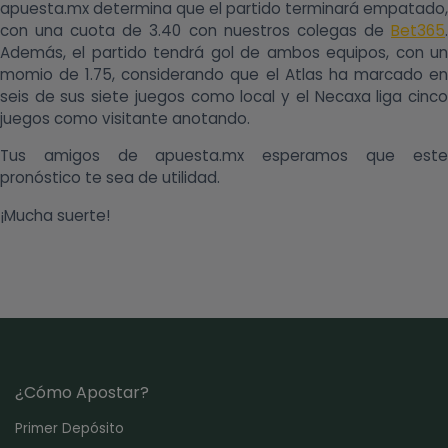
apuesta.mx determina que el partido terminará empatado,
con una cuota de 3.40 con nuestros colegas de
Bet365
.
Además, el partido tendrá gol de ambos equipos, con un
momio de 1.75, considerando que el Atlas ha marcado en
seis de sus siete juegos como local y el Necaxa liga cinco
juegos como visitante anotando.
Tus amigos de apuesta.mx esperamos que este
pronóstico te sea de utilidad.
¡Mucha suerte!
¿Cómo Apostar?
Primer Depósito