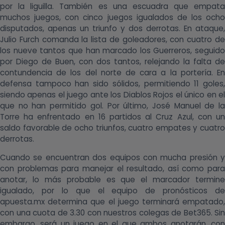
por la liguilla. También es una escuadra que empata
muchos juegos, con cinco juegos igualados de los ocho
disputados, apenas un triunfo y dos derrotas. En ataque,
Julio Furch comanda la lista de goleadores, con cuatro de
los nueve tantos que han marcado los Guerreros, seguido
por Diego de Buen, con dos tantos, relejando la falta de
contundencia de los del norte de cara a la portería. En
defensa tampoco han sido sólidos, permitiendo 11 goles,
siendo apenas el juego ante los Diablos Rojos el único en el
que no han permitido gol. Por último, José Manuel de la
Torre ha enfrentado en 16 partidos al Cruz Azul, con un
saldo favorable de ocho triunfos, cuatro empates y cuatro
derrotas.
Cuando se encuentran dos equipos con mucha presión y
con problemas para manejar el resultado, así como para
anotar, lo más probable es que el marcador termine
igualado, por lo que el equipo de pronósticos de
apuesta.mx determina que el juego terminará empatado,
con una cuota de 3.30 con nuestros colegas de Bet365. Sin
embargo, será un juego en el que ambos anotarán, con