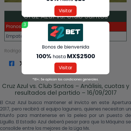
Visitar
Cruz Azul vs. Club Santos
3
Pronostico
Odd
Empate
3.30
Bonos de bienvenida
Rodrigo
|
septiembre 14, 2017
100%
MX$2500
hasta
Visitar
*18+; Se aplican las condiciones generales.
Cruz Azul vs. Club Santos – Análisis, cuotas y
resultados del partido – 16/09/2017
El Cruz Azul busca mantener el invicto en este Apertura
2017, pero recibirá al equipo lagunero, quienes necesitan un
triunfo para mantenerse en la pelea por un puesto de
Liguilla. El Estadio Azul deberá pesar para que la Máquina se
consolide entre los mejores de la Liga Mx.