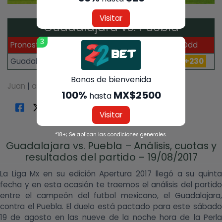
Visitar
Guadalajara vs. Puebla
3
Pronostico
Odd
Guadalajara gana sin recibir goles - Sí
+230
Bonos de bienvenida
Juan
|
agosto 18, 2017
100%
MX$2500
hasta
Visitar
*18+; Se aplican las condiciones generales.
Guadalajara vs. Puebla – Análisis, cuotas y
resultados del partido – 19/08/2017
La Liga Mx en su edición Apertura 2017 llegó a su quinta
fecha y en esta ocasión te traemos el análisis del partido
entre el campeón del futbol mexicano, el Guadalajara,
contra el Puebla. El duelo está pactado para este sábado
19 de agosto en las nueve de la noche hora de la Perla