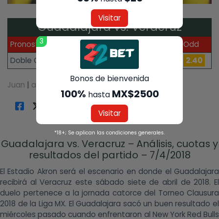
Visitar
Guadalajara vs. Veracruz
3
Pronostico
Odd
Doble Oportunidad (Veracruz o Empate)
2.40
Bonos de bienvenida
Juan
|
abril 6, 2018
100%
MX$2500
hasta
Visitar
*18+; Se aplican las condiciones generales.
Guadalajara vs. Veracruz – Análisis, cuotas y
resultados del partido – 7/4/2018
El Estadio Akron será el escenario en donde el Guadalajara
recibirá al Veracruz este sábado siete de abril de 2018. El
duelo pertenece a la jornada catorce del Torneo Clausura
2018 de la Liga MX. El Guadalajara sacó un buen resultado el
miércoles pasado cuando enfrentaron al New York Red Bulls