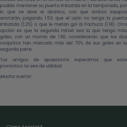
podido mantener su puerta imbatida en la temporada, por
lo que se abre el abanico, con que ambos equipos
anotarán, pagando 1.53, que el León no tenga la puerta
imbatida (1.25) o que le metan gol al Pachuca (1.18). Otra
opción es que la segunda mitad sea la que tenga más
goles, con un momio de 1.90, considerando que los dos
conjuntos han marcado más del 70% de sus goles en la
segunda parte.
Tus amigos de apuesta.mx esperamos que este
pronóstico te sea de utilidad.
¡Mucha suerte!
¿Cómo Apostar?