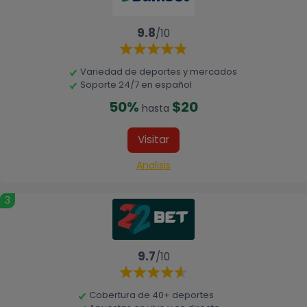
9.8
/10
Variedad de deportes y mercados
Soporte 24/7 en español
50%
$20
hasta
Visitar
Analisis
3
9.7
/10
Cobertura de 40+ deportes