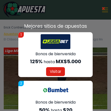
×
Mejores sitios de apuestas
Erick Contreras | 06.03.2024
Apuestas Deportivas
Liga MX
1
El Clásico Capitalino Entre Pumas Vs América Calienta La Liga Mx
Liga MX
Bonos de bienvenida
125%
MX$5.000
hasta
Visitar
2
Bonos de bienvenida
50%
$20
hasta