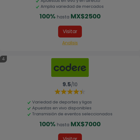
Apuestas en vivo y en directo
Amplia variedad de mercados
100%
MX$2500
hasta
Visitar
Analisis
4
9.5
/10
Variedad de deportes y ligas
Apuestas en vivo disponibles
Transmisión de eventos seleccionados
100%
MX$7000
hasta
Visitar