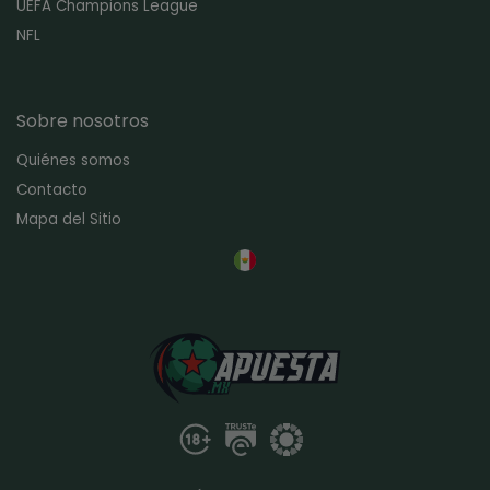
UEFA Champions League
NFL
Sobre nosotros
Quiénes somos
Contacto
Mapa del Sitio