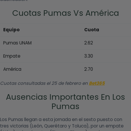
Cuotas Pumas Vs América
Equipo
Cuota
Pumas UNAM
2.62
Empate
3.30
América
2.70
Cuotas consultadas el 25 de febrero en
Bet365
Ausencias Importantes En Los
Pumas
Los Pumas llegan a esta jornada en el sexto puesto con
tres victorias (León, Querétaro y Toluca), por un empate