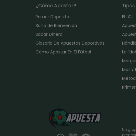
¿Cómo Apostar?
Tipos
Primer Depósito
El 1X2
Bono de Bienvenida
Apues
Sacar Dinero
Apues
Glosario De Apuestas Deportivas
Hándic
Cómo Apostar En El Fútbol
La “do
Margen
Más /
Métod
Prime
Un grup
pronóst