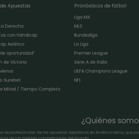
 de Apuestas
Pronósticos de fútbol
Liga MX
ta Derecha
MLS
tas con hándicap
Bundesliga
ap Asiático
La Liga
ble oportunidad”
Premier League
 de Victoria
Serie A de Italia
 Menos
UEFA Champions League
o Surebet
NFL
ra Mitad / Tiempo Completo
¿Quiénes somo
o de profesionales de las apuestas deportivas en América latina, que po
icos de las mejores competiciones del mundo.