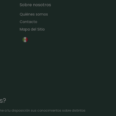
Sobre nosotros
Quiénes somos
Contacto
Mapa del Sitio
s?
ne a tu disposición sus conocimientos sobre distintos