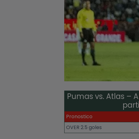
Pumas vs. Atlas – A
part
Pronostico
OVER 2.5 goles