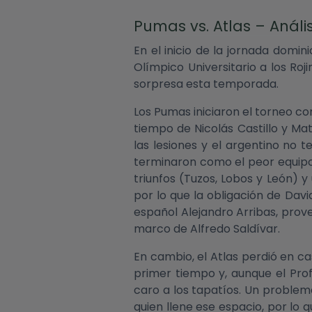
Pumas vs. Atlas – Anális
En el inicio de la jornada domin
Olímpico Universitario a los Roj
sorpresa esta temporada.
Los Pumas iniciaron el torneo c
tiempo de Nicolás Castillo y Mat
las lesiones y el argentino no 
terminaron como el peor equipo d
triunfos (Tuzos, Lobos y León) 
por lo que la obligación de Davi
español Alejandro Arribas, prove
marco de Alfredo Saldívar.
En cambio, el Atlas perdió en c
primer tiempo y, aunque el Pro
caro a los tapatíos. Un problema
quien llene ese espacio, por lo