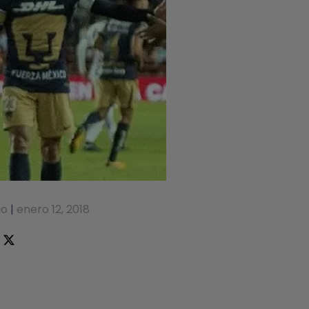
go
|
enero 12, 2018